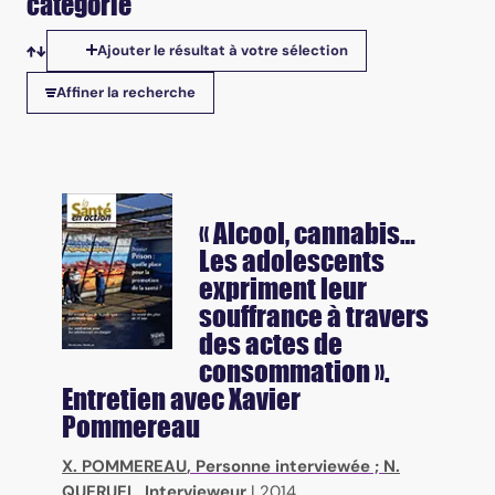
catégorie
Ajouter le résultat à votre sélection
Tris disponibles
Affiner la recherche
« Alcool, cannabis…
Les adolescents
expriment leur
souffrance à travers
des actes de
consommation ».
Entretien avec Xavier
Pommereau
X. POMMEREAU
, Personne interviewée ;
N.
QUERUEL
, Intervieweur
|
2014