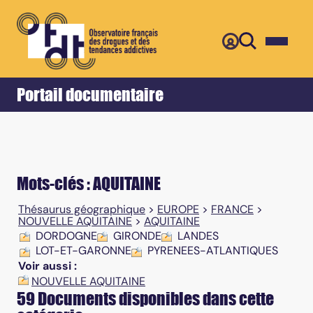
Retour
Accueil
Portail documentaire
Mots-clés : AQUITAINE
Thésaurus géographique
>
EUROPE
>
FRANCE
>
NOUVELLE AQUITAINE
>
AQUITAINE
DORDOGNE
GIRONDE
LANDES
LOT-ET-GARONNE
PYRENEES-ATLANTIQUES
Voir aussi :
NOUVELLE AQUITAINE
59 Documents disponibles dans cette