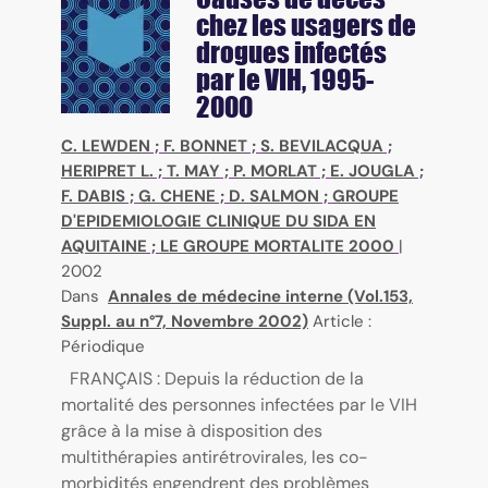
chez les usagers de
drogues infectés
par le VIH, 1995-
2000
C. LEWDEN
;
F. BONNET
;
S. BEVILACQUA
;
HERIPRET L.
;
T. MAY
;
P. MORLAT
;
E. JOUGLA
;
F. DABIS
;
G. CHENE
;
D. SALMON
;
GROUPE
D'EPIDEMIOLOGIE CLINIQUE DU SIDA EN
AQUITAINE
;
LE GROUPE MORTALITE 2000
|
2002
Dans
Annales de médecine interne (Vol.153,
Suppl. au n°7, Novembre 2002)
Article :
Périodique
FRANÇAIS : Depuis la réduction de la
mortalité des personnes infectées par le VIH
grâce à la mise à disposition des
multithérapies antirétrovirales, les co-
morbidités engendrent des problèmes