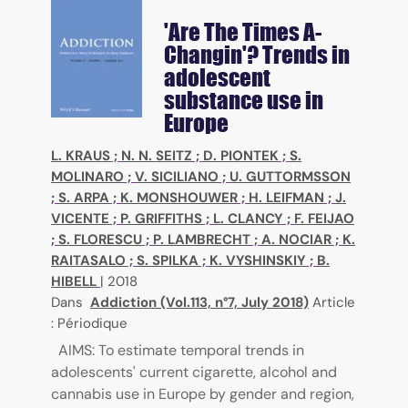
'Are The Times A-
Changin'? Trends in
adolescent
substance use in
Europe
L. KRAUS
;
N. N. SEITZ
;
D. PIONTEK
;
S.
MOLINARO
;
V. SICILIANO
;
U. GUTTORMSSON
;
S. ARPA
;
K. MONSHOUWER
;
H. LEIFMAN
;
J.
VICENTE
;
P. GRIFFITHS
;
L. CLANCY
;
F. FEIJAO
;
S. FLORESCU
;
P. LAMBRECHT
;
A. NOCIAR
;
K.
RAITASALO
;
S. SPILKA
;
K. VYSHINSKIY
;
B.
HIBELL
|
2018
Dans
Addiction (Vol.113, n°7, July 2018)
Article
: Périodique
AIMS: To estimate temporal trends in
adolescents' current cigarette, alcohol and
cannabis use in Europe by gender and region,