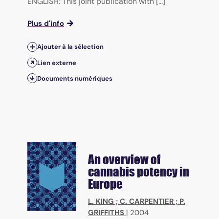
ENGLISH: This joint publication with [...]
Plus d'info
Ajouter à la sélection
Lien externe
Documents numériques
An overview of
cannabis potency in
Europe
L. KING
;
C. CARPENTIER
;
P.
GRIFFITHS
|
2004