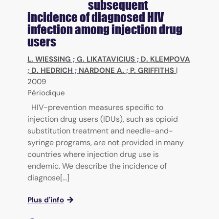
subsequent
incidence of diagnosed HIV
infection among injection drug
users
L. WIESSING
;
G. LIKATAVICIUS
;
D. KLEMPOVA
;
D. HEDRICH
;
NARDONE A.
;
P. GRIFFITHS
|
2009
Périodique
HIV-prevention measures specific to
injection drug users (IDUs), such as opioid
substitution treatment and needle-and-
syringe programs, are not provided in many
countries where injection drug use is
endemic. We describe the incidence of
diagnose[...]
Plus d'info