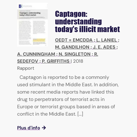
Captagon:
understanding
today's illicit market
OEDT = EMCDDA
;
L. LANIEL
;
M. GANDILHON
;
J. E. ADES
;
A. CUNNINGHAM
;
N. SINGLETON
;
R.
SEDEFOV
;
P. GRIFFITHS
|
2018
Rapport
Captagon is reported to be a commonly
used stimulant in the Middle East. In addition,
some recent media reports have linked this
drug to perpetrators of terrorist acts in
Europe or terrorist groups based in areas of
conflict in the Middle East. [...]
Plus d'info