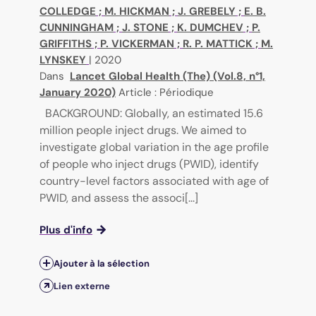
COLLEDGE
;
M. HICKMAN
;
J. GREBELY
;
E. B.
CUNNINGHAM
;
J. STONE
;
K. DUMCHEV
;
P.
GRIFFITHS
;
P. VICKERMAN
;
R. P. MATTICK
;
M.
LYNSKEY
|
2020
Dans
Lancet Global Health (The) (Vol.8, n°1,
January 2020)
Article : Périodique
BACKGROUND: Globally, an estimated 15.6
million people inject drugs. We aimed to
investigate global variation in the age profile
of people who inject drugs (PWID), identify
country-level factors associated with age of
PWID, and assess the associ[...]
Plus d'info
Ajouter à la sélection
Lien externe