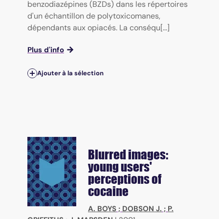
benzodiazépines (BZDs) dans les répertoires
d'un échantillon de polytoxicomanes,
dépendants aux opiacés. La conséqu[...]
Plus d'info
Ajouter à la sélection
Blurred images:
young users'
perceptions of
cocaine
A. BOYS
;
DOBSON J.
;
P.