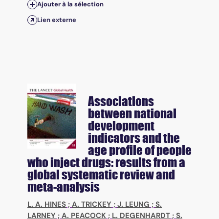
Ajouter à la sélection
Lien externe
Associations
between national
development
indicators and the
age profile of people
who inject drugs: results from a
global systematic review and
meta-analysis
L. A. HINES
;
A. TRICKEY
;
J. LEUNG
;
S.
LARNEY
;
A. PEACOCK
;
L. DEGENHARDT
;
S.