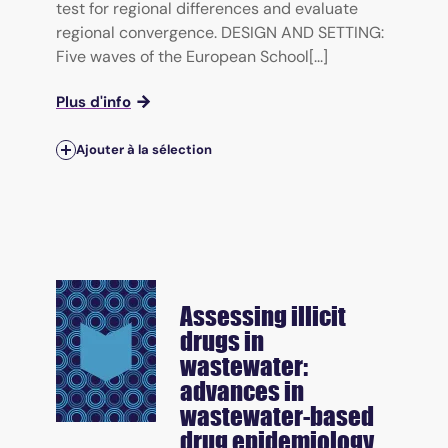
test for regional differences and evaluate
regional convergence. DESIGN AND SETTING:
Five waves of the European School[...]
Plus d'info
Ajouter à la sélection
Assessing illicit
drugs in
wastewater:
advances in
wastewater-based
drug epidemiology