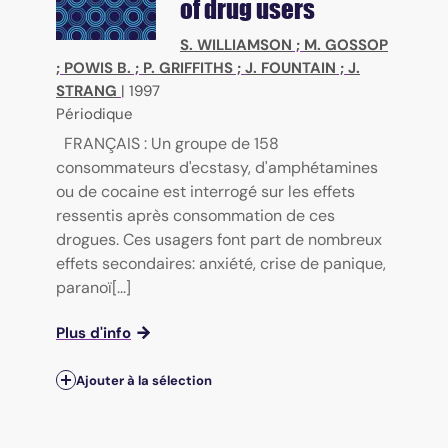
of drug users
S. WILLIAMSON
;
M. GOSSOP
;
POWIS B.
;
P. GRIFFITHS
;
J. FOUNTAIN
;
J.
STRANG
|
1997
Périodique
FRANÇAIS : Un groupe de 158
consommateurs d'ecstasy, d'amphétamines
ou de cocaine est interrogé sur les effets
ressentis après consommation de ces
drogues. Ces usagers font part de nombreux
effets secondaires: anxiété, crise de panique,
paranoï[...]
Plus d'info
Ajouter à la sélection