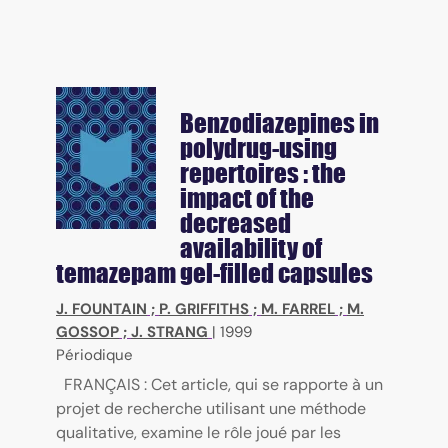
Benzodiazepines in
polydrug-using
repertoires : the
impact of the
decreased
availability of
temazepam gel-filled capsules
J. FOUNTAIN
;
P. GRIFFITHS
;
M. FARREL
;
M.
GOSSOP
;
J. STRANG
|
1999
Périodique
FRANÇAIS : Cet article, qui se rapporte à un
projet de recherche utilisant une méthode
qualitative, examine le rôle joué par les