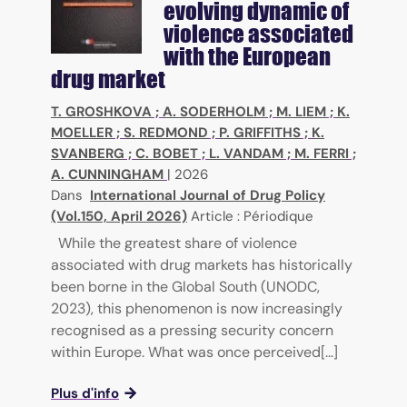
evolving dynamic of
violence associated
with the European
drug market
T. GROSHKOVA
;
A. SODERHOLM
;
M. LIEM
;
K.
MOELLER
;
S. REDMOND
;
P. GRIFFITHS
;
K.
SVANBERG
;
C. BOBET
;
L. VANDAM
;
M. FERRI
;
A. CUNNINGHAM
|
2026
Dans
International Journal of Drug Policy
(Vol.150, April 2026)
Article : Périodique
While the greatest share of violence
associated with drug markets has historically
been borne in the Global South (UNODC,
2023), this phenomenon is now increasingly
recognised as a pressing security concern
within Europe. What was once perceived[...]
Plus d'info