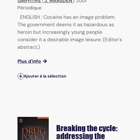
GRIFFITHS
;
J. MARSDEN
|
2001
Périodique
ENGLISH : Cocaine has an image problem.
The government deems it as hazardous as
heroin but increasingly young people
consider it a desirable image leisure. (Editor's
abstract.)
Plus d'info
Ajouter à la sélection
Breaking the cycle:
addressing the