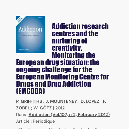
Addiction research
centres and the
nurturing of
creativity.
Monitoring the
European drug situation: the
ongoing challenge for the
European Monitoring Centre for
Drugs and Drug Addiction
(EMCDDA)
P. GRIFFITHS
;
J. MOUNTENEY
;
D. LOPEZ
;
F.
ZOBEL
;
W. GÖTZ
|
2012
Dans
Addiction (Vol.107, n°2, February 2012)
Article : Périodique