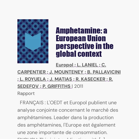
Amphetamine: a
European Union
perspective in the
global context
Europol
;
L. LANIEL
;
C.
CARPENTIER
;
J. MOUNTENEY
;
B. PALLAVICINI
;
L. ROYUELA
;
J. MATIAS
;
R. KASECKER
;
R.
SEDEFOV
;
P. GRIFFITHS
|
2011
Rapport
FRANÇAIS : L'OEDT et Europol publient une
analyse conjointe concernant le marché des
amphétamines. Leader dans la production
des amphétamines, l'Europe est également
une zone importante de consommation.