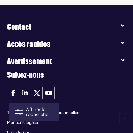
Contact
Accès rapides
Avertissement
Suivez-nous
Affiner la
Traitement des données personnelles
recherche
Mentions légales
Plan du site