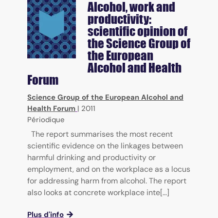
Alcohol, work and
productivity:
scientific opinion of
the Science Group of
the European
Alcohol and Health
Forum
Science Group of the European Alcohol and
Health Forum
|
2011
Périodique
The report summarises the most recent
scientific evidence on the linkages between
harmful drinking and productivity or
employment, and on the workplace as a locus
for addressing harm from alcohol. The report
also looks at concrete workplace inte[...]
Plus d'info