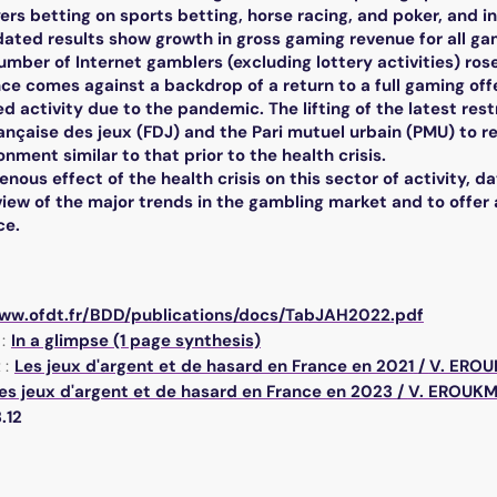
ers betting on sports betting, horse racing, and poker, and i
dated results show growth in gross gaming revenue for all g
number of Internet gamblers (excluding lottery activities) ros
e comes against a backdrop of a return to a full gaming offer
d activity due to the pandemic. The lifting of the latest restr
nçaise des jeux (FDJ) and the Pari mutuel urbain (PMU) to retu
nment similar to that prior to the health crisis.
nous effect of the health crisis on this sector of activity, d
iew of the major trends in the gambling market and to offer a
ce.
www.ofdt.fr/BDD/publications/docs/TabJAH2022.pdf
:
In a glimpse (1 page synthesis)
 :
Les jeux d'argent et de hasard en France en 2021
/
V. ERO
es jeux d'argent et de hasard en France en 2023
/
V. EROUK
.12