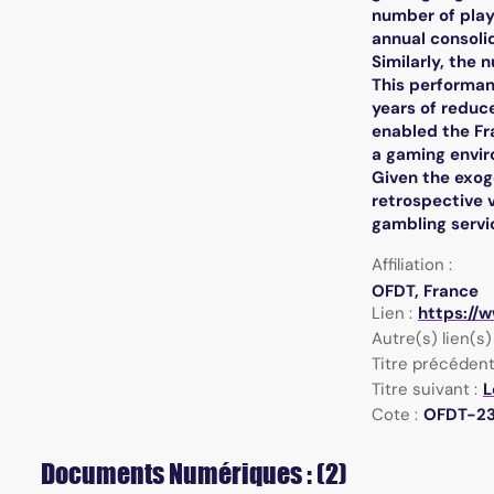
number of play
annual consoli
Similarly, the 
This performanc
years of reduce
enabled the Fra
a gaming enviro
Given the exoge
retrospective v
gambling servi
Affiliation :
OFDT, France
Lien :
https://
Autre(s) lien(s) 
Titre précédent
Titre suivant :
L
Cote :
OFDT-23
Documents Numériques : (2)