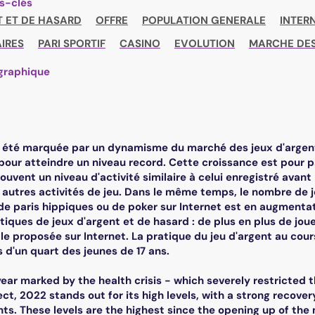
s-clés
T ET DE HASARD
OFFRE
POPULATION GENERALE
INTER
AIRES
PARI SPORTIF
CASINO
EVOLUTION
MARCHE DES
graphique
 été marquée par un dynamisme du marché des jeux d'argent 
our atteindre un niveau record. Cette croissance est pour p
rouvent un niveau d'activité similaire à celui enregistré avant
autres activités de jeu. Dans le même temps, le nombre de j
, de paris hippiques ou de poker sur Internet est en augme
iques de jeux d'argent et de hasard : de plus en plus de joue
lle proposée sur Internet. La pratique du jeu d'argent au cour
 d'un quart des jeunes de 17 ans.
year marked by the health crisis - which severely restricted
ct, 2022 stands out for its high levels, with a strong recover
s. These levels are the highest since the opening up of the 