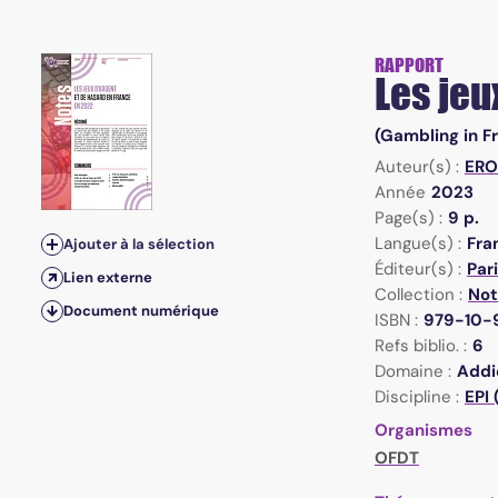
RAPPORT
Les jeu
(Gambling in F
Auteur(s) :
ERO
Année
2023
Page(s) :
9 p.
Langue(s) :
Fra
Ajouter à la sélection
Éditeur(s) :
Par
Lien externe
Collection :
Not
Document numérique
ISBN :
979-10-
Refs biblio. :
6
Domaine :
Addi
Discipline :
EPI
Organismes
OFDT