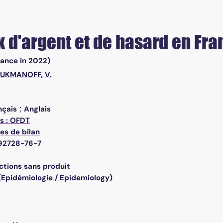
x d'argent et de hasard en Fr
rance in 2022)
UKMANOFF, V.
;
nçais
Anglais
is : OFDT
es de bilan
92728-76-7
ctions sans produit
 (Epidémiologie / Epidemiology)