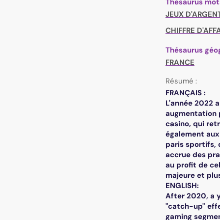
Thésaurus mot
JEUX D'ARGEN
CHIFFRE D'AFF
Thésaurus géo
FRANCE
Résumé :
FRANÇAIS :
L'année 2022 a
augmentation p
casino, qui ret
également aux 
paris sportifs
accrue des prat
au profit de ce
majeure et plus
ENGLISH:
After 2020, a 
"catch-up" effe
gaming segment