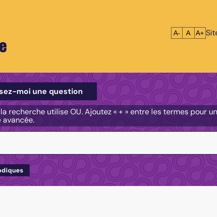
Si
Réduire le tex
Réinitialis
Agrandi
A-
A
A+
e
e
sez-moi une question
, la recherche utilise OU. Ajoutez « + » entre les termes pour 
e avancée.
odiques