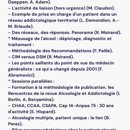
Daeppen, A. Adam).
- L'activité de liaison (hors urgence) (M. Claudon).
- Exemple de prise en charge d'un patient dans un
réseau addictologique territorial (L. Demondion, A.-
M. Brieude).
- Des réseaux, des réponses. Panorama (R. Moirand).
* Mésusage de l'alcool : dépistage, diagnostic et
traitement :
- Méthodologie des Recommandations (F. Paille).
- CIM versus DSM (R. Moirand).
- Les points saillants du point de vue du médecin
généraliste : ce qui a changé depuis 2001 (F.
Abramovici).
* Sessions parallèles :
- Formation à la méthodologie de publication. 1es
Rencontres de la revue Alcoologie et Addictologie (I.
Berlin, A. Benyamina).
- CHAA, CCAA, CSAPA, Cap 14-Anpaa 75 : 30 ans
d'activité (E. Hispard).
- Alcoologie multiple, patient unique : le lien (B.
Perez).
- Bilan neuropsychologique chez le patient alcoolo-