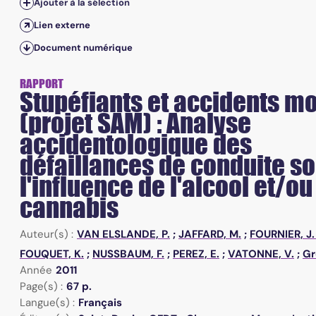
Ajouter à la sélection
Lien externe
Document numérique
RAPPORT
Stupéfiants et accidents mo
(projet SAM) : Analyse
accidentologique des
défaillances de conduite s
l'influence de l'alcool et/ou
cannabis
Auteur(s) :
VAN ELSLANDE, P.
;
JAFFARD, M.
;
FOURNIER, J.
FOUQUET, K.
;
NUSSBAUM, F.
;
PEREZ, E.
;
VATONNE, V.
;
Gr
Année
2011
Page(s) :
67 p.
Langue(s) :
Français