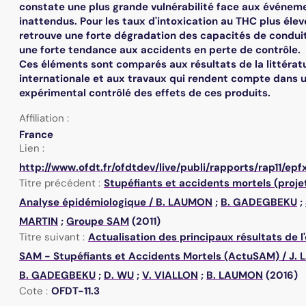
constate une plus grande vulnérabilité face aux événem
inattendus. Pour les taux d'intoxication au THC plus élev
retrouve une forte dégradation des capacités de condui
une forte tendance aux accidents en perte de contrôle.
Ces éléments sont comparés aux résultats de la littérat
internationale et aux travaux qui rendent compte dans 
expérimental contrôlé des effets de ces produits.
Affiliation :
France
Lien :
http://www.ofdt.fr/ofdtdev/live/publi/rapports/rap11/epf
Titre précédent :
Stupéfiants et accidents mortels (proje
Analyse épidémiologique
/
B. LAUMON
;
B. GADEGBEKU
;
MARTIN
;
Groupe SAM
(2011)
Titre suivant :
Actualisation des principaux résultats de l
SAM - Stupéfiants et Accidents Mortels (ActuSAM)
/
J. 
B. GADEGBEKU
;
D. WU
;
V. VIALLON
;
B. LAUMON
(2016)
Cote :
OFDT-11.3