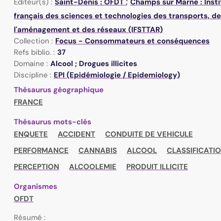
;
Éditeur(s) :
Saint-Denis : OFDT
Champs sur Marne : Insti
français des sciences et technologies des transports, de
l'aménagement et des réseaux (IFSTTAR)
Collection :
Focus - Consommateurs et conséquences
Refs biblio. :
37
Domaine :
Alcool ; Drogues illicites
Discipline :
EPI (Epidémiologie / Epidemiology)
Thésaurus géographique
FRANCE
Thésaurus mots-clés
ENQUETE
ACCIDENT
CONDUITE DE VEHICULE
PERFORMANCE
CANNABIS
ALCOOL
CLASSIFICATI
PERCEPTION
ALCOOLEMIE
PRODUIT ILLICITE
Organismes
OFDT
Résumé :