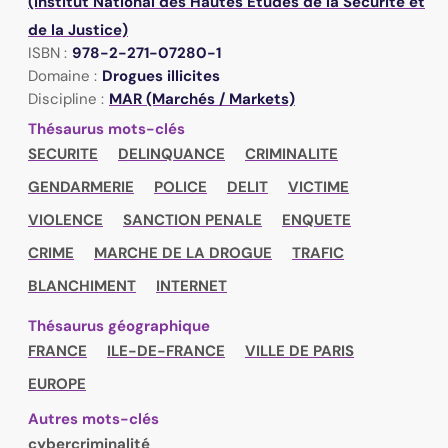
(Institut National des Hautes Etudes de la Sécurité et
de la Justice)
ISBN :
978-2-271-07280-1
Domaine :
Drogues illicites
Discipline :
MAR (Marchés / Markets)
Thésaurus mots-clés
SECURITE
DELINQUANCE
CRIMINALITE
GENDARMERIE
POLICE
DELIT
VICTIME
VIOLENCE
SANCTION PENALE
ENQUETE
CRIME
MARCHE DE LA DROGUE
TRAFIC
BLANCHIMENT
INTERNET
Thésaurus géographique
FRANCE
ILE-DE-FRANCE
VILLE DE PARIS
EUROPE
Autres mots-clés
cybercriminalité