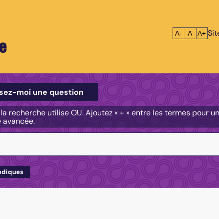
Si
Réduire le tex
Réinitialis
Agrandi
A-
A
A+
e
e
sez-moi une question
, la recherche utilise OU. Ajoutez « + » entre les termes pour 
e avancée.
odiques