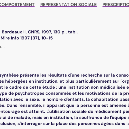
 COMPORTEMENT
REPRESENTATION SOCIALE
PRESCRIPTI
 Bordeaux II, CNRS, 1997, 130 p., tabl.
ire Info 1997 (37), 10-15
u :
synthèse présente les résultats d'une recherche sur la conso
s hébergées en institution, et plus particulièrement sur l'o
nt le cadre de cette étude : une institution non médicalisée
type de psychotropes consommés et les motivations de la pr
ation avec le sexe, le nombre d'enfants, la cohabitation pas
ée. Dans l'ensemble, il apparait que la personne est amenée
'entourage est atteint. L'utilisation sociale du médicament p
celui de malade, mais en institution, la souffrance de l'équip
nclusion, s'interroger sur la place des personnes âgées dans 