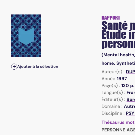
RAPPORT
Santé m
Etude i
person
(Mental health,
home. Syntheti
Ajouter à la sélection
Auteur(s) :
DUP
Année
1997
Page(s) :
130 p.
Langue(s) :
Fra
Éditeur(s) :
Bor
Domaine :
Autr
Discipline :
PSY
Thésaurus mot
PERSONNE AG