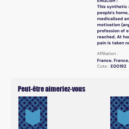
ENGLISH :
This synthetic
people's home,
medicalised an
motivation (an
profession of 
reached. At hom
pain is taken 
Affiliation :
France. France
Cote :
E00192
Peut-être aimeriez-vous