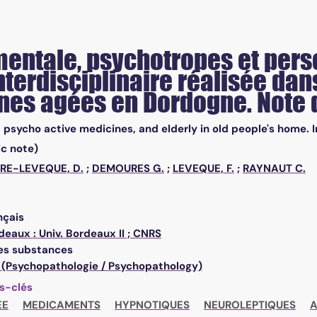
entale, psychotropes et perso
nterdisciplinaire réalisée da
nes agées en Dordogne. Note 
 psycho active medicines, and elderly in old people's home. 
c note)
RE-LEVEQUE, D.
;
DEMOURES G.
;
LEVEQUE, F.
;
RAYNAUT C.
nçais
deaux : Univ. Bordeaux II ; CNRS
es substances
 (Psychopathologie / Psychopathology)
s-clés
EE
MEDICAMENTS
HYPNOTIQUES
NEUROLEPTIQUES
A