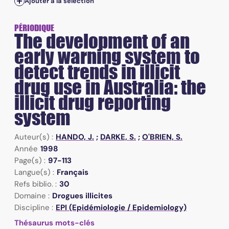
Ajouter à la sélection
PÉRIODIQUE
The development of an
early warning system to
detect trends in illicit
drug use in Australia: the
illicit drug reporting
system
Auteur(s) :
HANDO, J.
;
DARKE, S.
;
O'BRIEN, S.
Année
1998
Page(s) :
97-113
Langue(s) :
Français
Refs biblio. :
30
Domaine :
Drogues illicites
Discipline :
EPI (Epidémiologie / Epidemiology)
Thésaurus mots-clés