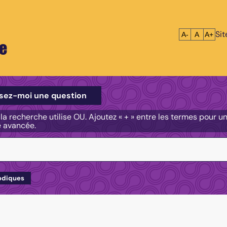
Si
Réduire le tex
Réinitialis
Agrandi
A-
A
A+
e
e
sez-moi une question
, la recherche utilise OU. Ajoutez « + » entre les termes pour 
e avancée.
odiques