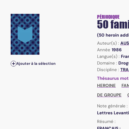
PÉRIODIQUE
50 fam
(50 heroin addi
Auteur(s) :
AUS
Année
1986
Langue(s) :
Fra
Domaine :
Drogu
Ajouter à la sélection
Discipline :
TRA
Thésaurus mot
HEROINE
FAM
DE GROUPE
Note générale :
Lettres Levanti
Résumé :
FRANÇAIS :