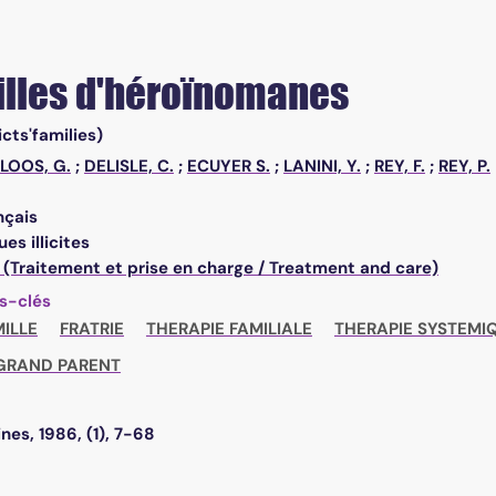
illes d'héroïnomanes
cts'families)
LOOS, G.
;
DELISLE, C.
;
ECUYER S.
;
LANINI, Y.
;
REY, F.
;
REY, P.
nçais
es illicites
 (Traitement et prise en charge / Treatment and care)
s-clés
ILLE
FRATRIE
THERAPIE FAMILIALE
THERAPIE SYSTEMI
GRAND PARENT
nes, 1986, (1), 7-68