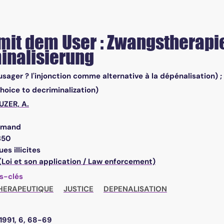
it dem User : Zwangstherapie 
inalisierung
'usager ? l'injonction comme alternative à la dépénalisation)
hoice to decriminalization)
UZER, A.
emand
350
es illicites
(Loi et son application / Law enforcement)
s-clés
HERAPEUTIQUE
JUSTICE
DEPENALISATION
1991, 6, 68-69