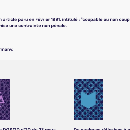
 article paru en Février 1991, intitulé : "coupable ou non coupab
nise une contrainte non pénale.
rmany.
re DGS/2D n°20 du 23 mars
De quelques réflexions à 