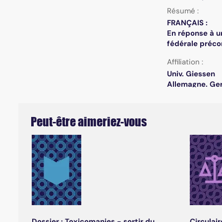
Résumé :
FRANÇAIS :
En réponse à un
fédérale préco
Affiliation :
Univ. Giessen
Allemagne. Ge
Peut-être aimeriez-vous
Dossier : Toxicomanies - sortir du
Circulai