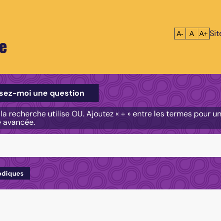
Si
Réduire le tex
Réinitialis
Agrandi
A-
A
A+
e
e
sez-moi une question
, la recherche utilise OU. Ajoutez « + » entre les termes pour 
e avancée.
odiques