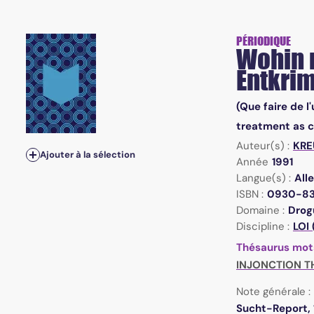
PÉRIODIQUE
Wohin m
Entkrim
(Que faire de l
treatment as c
Auteur(s) :
KRE
Ajouter à la sélection
Année
1991
Langue(s) :
All
ISBN :
0930-8
Domaine :
Drogu
Discipline :
LOI 
Thésaurus mot
INJONCTION T
Note générale :
Sucht-Report, 