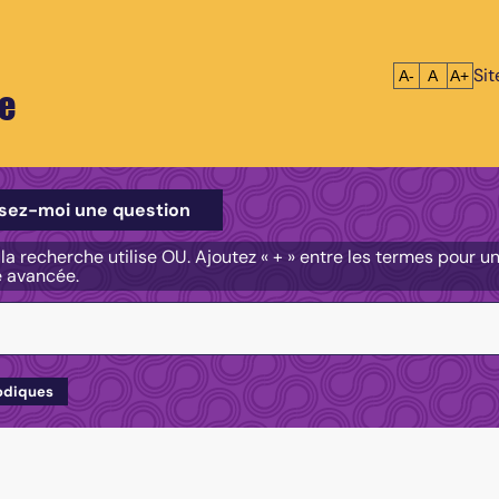
Si
Réduire le tex
Réinitialis
Agrandi
A-
A
A+
e
e
sez-moi une question
, la recherche utilise OU. Ajoutez « + » entre les termes pour 
e avancée.
odiques