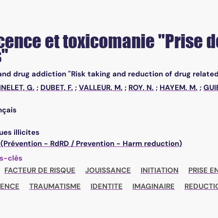
ence et toxicomanie "Prise d
s"
nd drug addiction "Risk taking and reduction of drug relate
NELET, G.
;
DUBET, F.
;
VALLEUR, M.
;
ROY, N.
;
HAYEM, M.
;
GUI
nçais
es illicites
 (Prévention - RdRD / Prevention - Harm reduction)
s-clés
FACTEUR DE RISQUE
JOUISSANCE
INITIATION
PRISE 
ENCE
TRAUMATISME
IDENTITE
IMAGINAIRE
REDUCTI