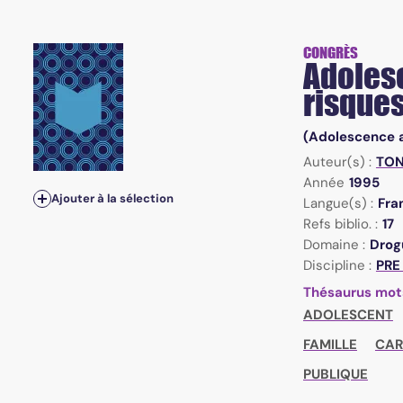
CONGRÈS
Adolesc
risque
(Adolescence a
Auteur(s) :
TON
Année
1995
Ajouter à la sélection
Langue(s) :
Fra
Refs biblio. :
17
Domaine :
Drogu
Discipline :
PRE
Thésaurus mot
ADOLESCENT
FAMILLE
CAR
PUBLIQUE