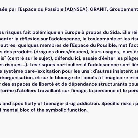
sée par l'Espace du Possible (ADNSEA), GRANIT, Groupement rég
s risques fait polémique en Europe à propos du Sida. Elle ré
menter la réflexion sur l'adolescence, la toxicomanie et les r
re autres, quelques membres de l'Espace du Possible, met l'ac
s des produits (drogues dures/douces), leurs usages, leurs é
s" (centré sur le sujet), défendu ici, essaie d'éviter les piè
s risques...). Les risques particuliers à l'adolescence sont 
 le système pare-excitation pour les uns ; d'autres insisten
organisation, et sur le blocage de l'accès à l'imaginaire et 
r des espaces de liberté et de dépendance structurants pour 
forme d'ateliers travaillant sur l'image, la personne et le pe
s and specificity of teenager drug addiction. Specific risks
d mental bloc of the symbolic function.
.