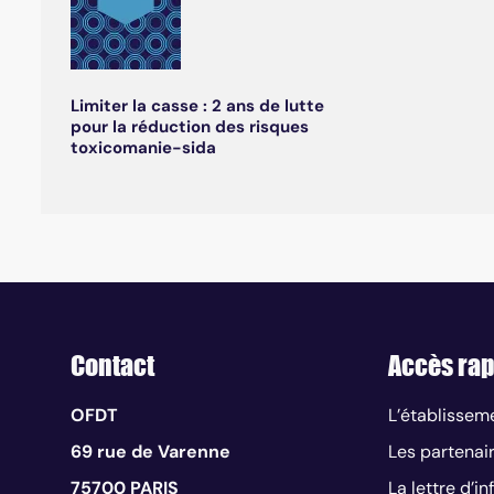
Limiter la casse : 2 ans de lutte
pour la réduction des risques
toxicomanie-sida
Contact
Accès rap
OFDT
L’établissem
69 rue de Varenne
Les partenai
75700 PARIS
La lettre d’i