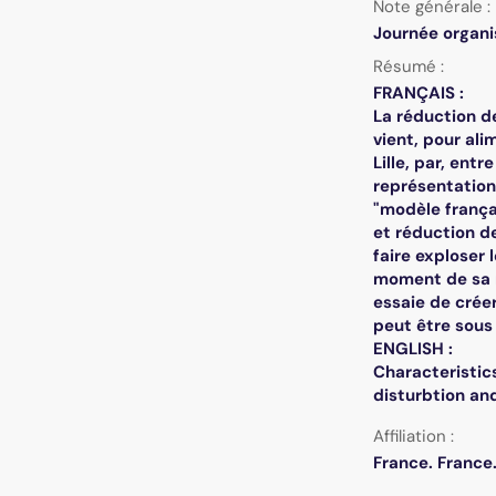
Note générale :
Journée organi
Résumé :
FRANÇAIS :
La réduction de
vient, pour ali
Lille, par, ent
représentation
"modèle françai
et réduction de
faire exploser
moment de sa ré
essaie de crée
peut être sous 
ENGLISH :
Characteristic
disturbtion an
Affiliation :
France. France