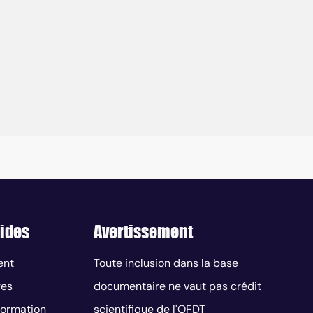
ides
Avertissement
ent
Toute inclusion dans la base
res
documentaire ne vaut pas crédit
nformation
scientifique de l'OFDT