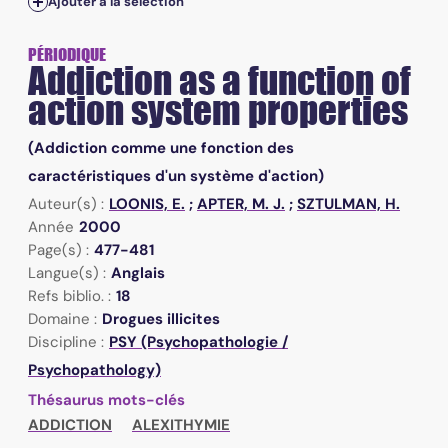
Ajouter à la sélection
PÉRIODIQUE
Addiction as a function of
action system properties
(Addiction comme une fonction des
caractéristiques d'un système d'action)
Auteur(s) :
LOONIS, E.
;
APTER, M. J.
;
SZTULMAN, H.
Année
2000
Page(s) :
477-481
Langue(s) :
Anglais
Refs biblio. :
18
Domaine :
Drogues illicites
Discipline :
PSY (Psychopathologie /
Psychopathology)
Thésaurus mots-clés
ADDICTION
ALEXITHYMIE