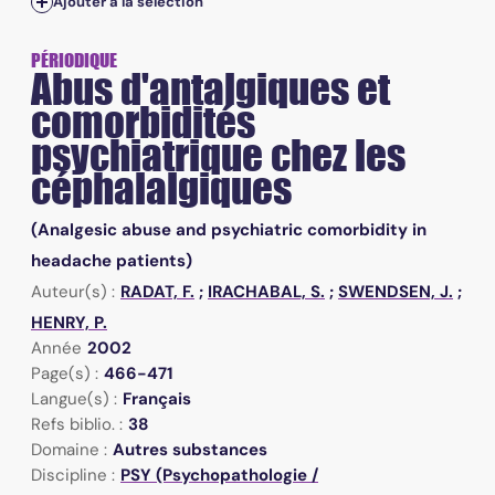
Ajouter à la sélection
PÉRIODIQUE
Abus d'antalgiques et
comorbidités
psychiatrique chez les
céphalalgiques
(Analgesic abuse and psychiatric comorbidity in
headache patients)
Auteur(s) :
RADAT, F.
;
IRACHABAL, S.
;
SWENDSEN, J.
;
HENRY, P.
Année
2002
Page(s) :
466-471
Langue(s) :
Français
Refs biblio. :
38
Domaine :
Autres substances
Discipline :
PSY (Psychopathologie /