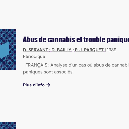
Abus de cannabis et trouble paniqu
D. SERVANT
;
D. BAILLY
;
P. J. PARQUET
|
1989
Périodique
FRANÇAIS : Analyse d'un cas où abus de cannabis
paniques sont associés.
Plus d'info