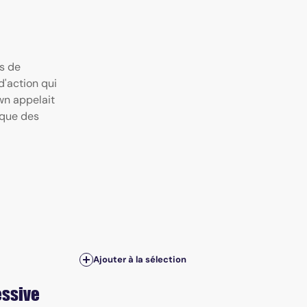
s de
d'action qui
wn appelait
 que des
Ajouter à la sélection
essive