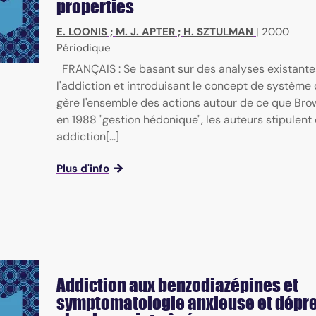
properties
E. LOONIS
;
M. J. APTER
;
H. SZTULMAN
|
2000
Périodique
FRANÇAIS : Se basant sur des analyses existante
l'addiction et introduisant le concept de système 
gère l'ensemble des actions autour de ce que Bro
en 1988 "gestion hédonique", les auteurs stipulent
addiction[...]
Plus d'info
Addiction aux benzodiazépines et
symptomatologie anxieuse et dépr