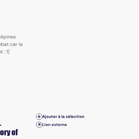
zépines
ébat car la
 : 1)
Ajouter à la sélection
-
Lien externe
ory of