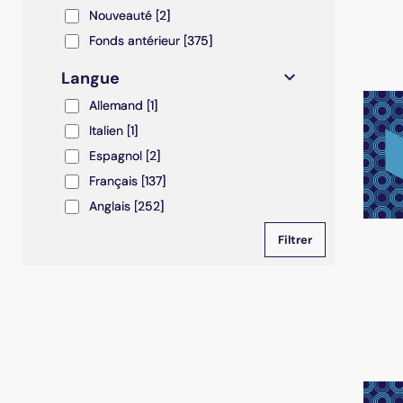
Nouveauté
Nouveauté
[2]
Fonds antérieur
Fonds antérieur
[375]
Langue
Allemand
Allemand
[1]
Italien
Italien
[1]
Espagnol
Espagnol
[2]
Français
Français
[137]
Anglais
Anglais
[252]