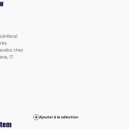
ow
g
cérébral
près
lacebo chez
ana, 17
Ajouter à la sélection
stem