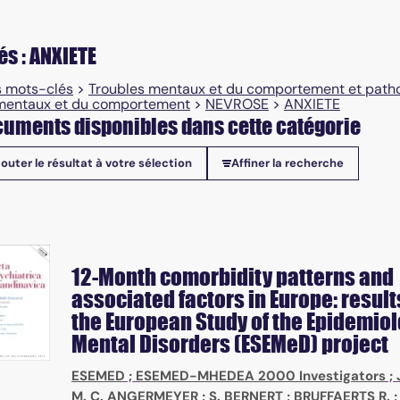
és : ANXIETE
 mots-clés
>
Troubles mentaux et du comportement et patho
mentaux et du comportement
>
NEVROSE
>
ANXIETE
uments disponibles dans cette catégorie
jouter le résultat à votre sélection
Affiner la recherche
onibles
12-Month comorbidity patterns and
associated factors in Europe: result
the European Study of the Epidemiol
Mental Disorders (ESEMeD) project
ESEMED
;
ESEMED-MHEDEA 2000 Investigators
;
M. C. ANGERMEYER
;
S. BERNERT
;
BRUFFAERTS R.