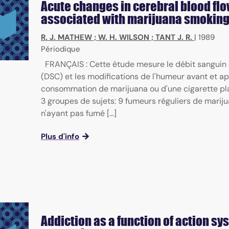
Acute changes in cerebral blood fl
associated with marijuana smokin
R. J. MATHEW
;
W. H. WILSON
;
TANT J. R.
|
1989
Périodique
FRANÇAIS : Cette étude mesure le débit sanguin 
(DSC) et les modifications de l'humeur avant et a
consommation de marijuana ou d'une cigarette p
3 groupes de sujets: 9 fumeurs réguliers de mariju
n'ayant pas fumé [...]
Plus d'info
Addiction as a function of action sy