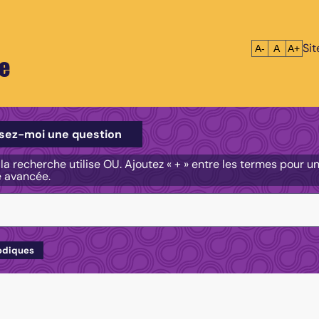
Si
Réduire le tex
Réinitialis
Agrandi
A-
A
A+
e
e
sez-moi une question
, la recherche utilise OU. Ajoutez « + » entre les termes pour 
e avancée.
odiques