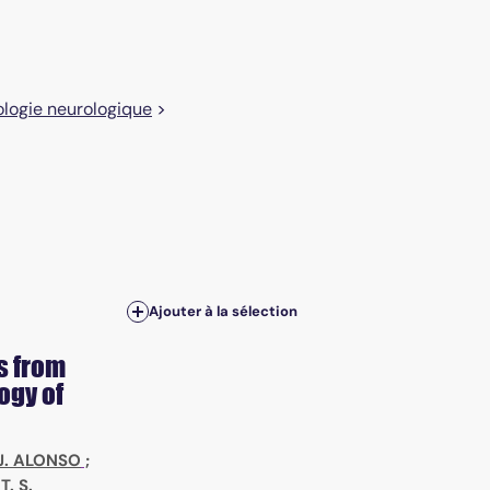
logie neurologique
>
Ajouter à la sélection
s from
ogy of
J. ALONSO
;
;
T. S.