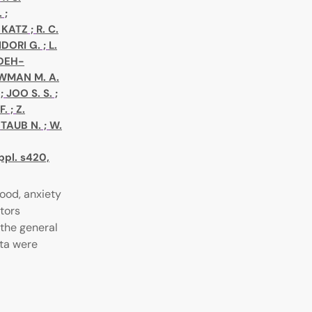
.
;
. KATZ
;
R. C.
IDORI G.
;
L.
DEH-
WMAN M. A.
;
JOO S. S.
;
F.
;
Z.
;
TAUB N.
;
W.
ppl. s420,
ood, anxiety
tors
the general
ata were