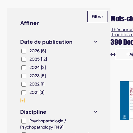
Mots-cl
Affiner
Thésaurus
Troubles 
390 Doc
Date de publication
2026
2026
[5]
A
2025
2025
[12]
Tris disp
2024
2024
[3]
2023
2023
[5]
2022
2022
[1]
2021
2021
[3]
[+]
Discipline
Psychopathologie / Psychopathology
Psychopathologie /
Psychopathology
[149]