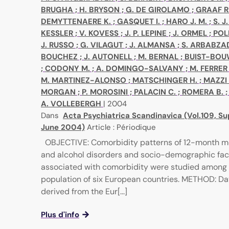
BRUGHA
;
H. BRYSON
;
G. DE GIROLAMO
;
GRAAF R
DEMYTTENAERE K.
;
GASQUET I.
;
HARO J. M.
;
S. J
KESSLER
;
V. KOVESS
;
J. P. LEPINE
;
J. ORMEL
;
POL
ubstances, action mode, screening methods
J. RUSSO
;
G. VILAGUT
;
J. ALMANSA
;
S. ARBABZA
BOUCHEZ
;
J. AUTONELL
;
M. BERNAL
;
BUIST-BOU
;
CODONY M.
;
A. DOMINGO-SALVANY
;
M. FERRER
ial sciences
M. MARTINEZ-ALONSO
;
MATSCHINGER H.
;
MAZZI 
MORGAN
;
P. MOROSINI
;
PALACIN C.
;
ROMERA B.
A. VOLLEBERGH
|
2004
Dans
Acta Psychiatrica Scandinavica (Vol.109, Su
June 2004)
Article : Périodique
OBJECTIVE: Comorbidity patterns of 12-month m
and alcohol disorders and socio-demographic fac
associated with comorbidity were studied among 
population of six European countries. METHOD: D
derived from the Eur[...]
Plus d'info