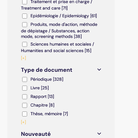
Traitement et prise en charge / Treatment and care
Traitement et prise en charge /
Treatment and care
[71]
Epidémiologie / Epidemiology
Epidémiologie / Epidemiology
[61]
Produits, mode d'action, méthode de dépistage / S
Produits, mode d'action, méthode
de dépistage / Substances, action
mode, screening methods
[38]
Sciences humaines et sociales / Humanities and soc
Sciences humaines et sociales /
Humanities and social sciences
[15]
[+]
Type de document
Périodique
Périodique
[328]
Livre
Livre
[25]
Rapport
Rapport
[13]
Chapitre
Chapitre
[8]
Thèse, mémoire
Thèse, mémoire
[7]
[+]
Nouveauté