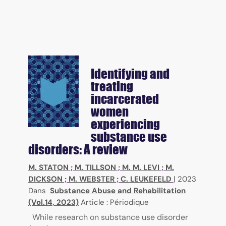
Identifying and
treating
incarcerated
women
experiencing
substance use
disorders: A review
M. STATON
;
M. TILLSON
;
M. M. LEVI
;
M.
DICKSON
;
M. WEBSTER
;
C. LEUKEFELD
|
2023
Dans
Substance Abuse and Rehabilitation
(Vol.14, 2023)
Article : Périodique
While research on substance use disorder