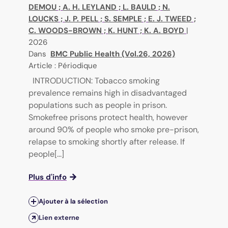
DEMOU
;
A. H. LEYLAND
;
L. BAULD
;
N.
LOUCKS
;
J. P. PELL
;
S. SEMPLE
;
E. J. TWEED
;
C. WOODS-BROWN
;
K. HUNT
;
K. A. BOYD
|
2026
Dans
BMC Public Health (Vol.26, 2026)
Article : Périodique
INTRODUCTION: Tobacco smoking
prevalence remains high in disadvantaged
populations such as people in prison.
Smokefree prisons protect health, however
around 90% of people who smoke pre-prison,
relapse to smoking shortly after release. If
people[...]
Plus d'info
Ajouter à la sélection
Lien externe