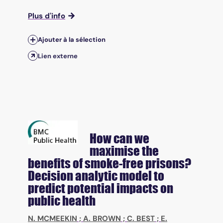
Plus d'info
Ajouter à la sélection
Lien externe
How can we
maximise the
benefits of smoke-free prisons?
Decision analytic model to
predict potential impacts on
public health
N. MCMEEKIN
;
A. BROWN
;
C. BEST
;
E.