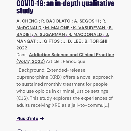
COVID-19: an in-depth qualitative
study
A. CHENG
;
R. BADOLATO
;
A. SEGOSHI
;
R.
McDONALD
;
M. MALONE
;
K. VASUDEVAN
;
B.
BADIEI
;
A. SUGARMAN
;
R. MACDONALD
;
J.
MANGAT
;
J. GIFTOS
;
J. D. LEE
;
B. TOFIGHI
|
2022
Dans
Addiction Science and Clinical Practice
(Vol.17, 2022)
Article : Périodique
Background: Extended-release
buprenorphine (XRB) offers a novel approach
to sustained monthly treatment for people
who use opioids in criminal justice settings
(CJS). This study explores the experiences of
adults receiving XRB as a jail-to-commu[...]
Plus d'info