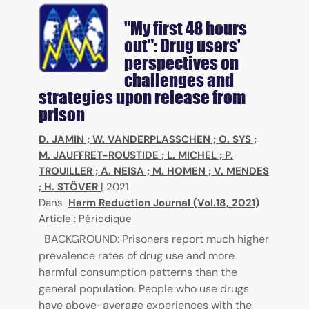
"My first 48 hours
out": Drug users'
perspectives on
challenges and
strategies upon release from
prison
D. JAMIN
;
W. VANDERPLASSCHEN
;
O. SYS
;
M. JAUFFRET-ROUSTIDE
;
L. MICHEL
;
P.
TROUILLER
;
A. NEISA
;
M. HOMEN
;
V. MENDES
;
H. STÖVER
|
2021
Dans
Harm Reduction Journal (Vol.18, 2021)
Article : Périodique
BACKGROUND: Prisoners report much higher
prevalence rates of drug use and more
harmful consumption patterns than the
general population. People who use drugs
have above-average experiences with the