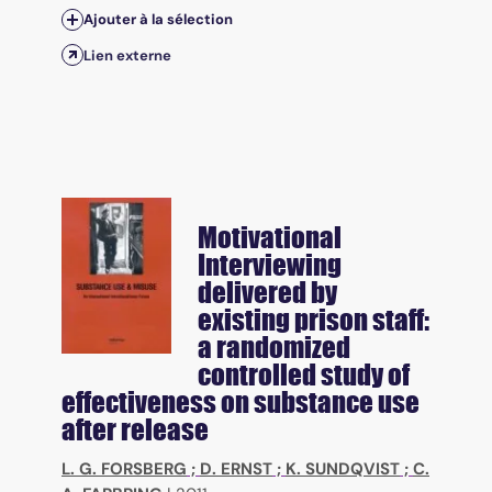
Ajouter à la sélection
Lien externe
Motivational
Interviewing
delivered by
existing prison staff:
a randomized
controlled study of
effectiveness on substance use
after release
L. G. FORSBERG
;
D. ERNST
;
K. SUNDQVIST
;
C.