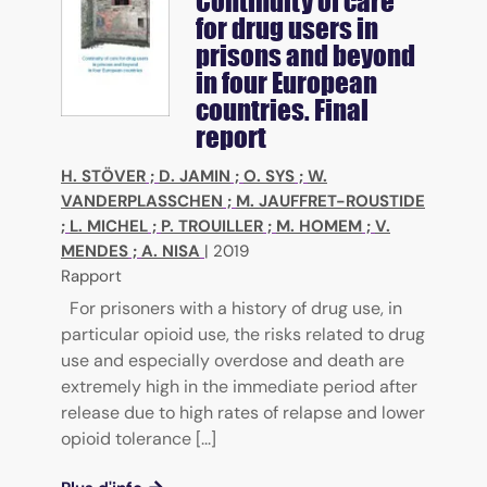
Continuity of care
for drug users in
prisons and beyond
in four European
countries. Final
report
H. STÖVER
;
D. JAMIN
;
O. SYS
;
W.
VANDERPLASSCHEN
;
M. JAUFFRET-ROUSTIDE
;
L. MICHEL
;
P. TROUILLER
;
M. HOMEM
;
V.
MENDES
;
A. NISA
|
2019
Rapport
For prisoners with a history of drug use, in
particular opioid use, the risks related to drug
use and especially overdose and death are
extremely high in the immediate period after
release due to high rates of relapse and lower
opioid tolerance [...]