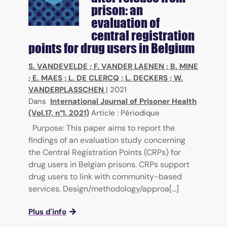
prison: an
evaluation of
central registration
points for drug users in Belgium
S. VANDEVELDE
;
F. VANDER LAENEN
;
B. MINE
;
E. MAES
;
L. DE CLERCQ
;
L. DECKERS
;
W.
VANDERPLASSCHEN
|
2021
Dans
International Journal of Prisoner Health
(Vol.17, n°1, 2021)
Article : Périodique
Purpose: This paper aims to report the
findings of an evaluation study concerning
the Central Registration Points (CRPs) for
drug users in Belgian prisons. CRPs support
drug users to link with community-based
services. Design/methodology/approa[...]
Plus d'info