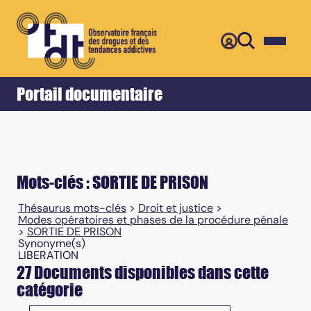
Retour
Accueil
Portail documentaire
Mots-clés : SORTIE DE PRISON
Thésaurus mots-clés
>
Droit et justice
>
Modes opératoires et phases de la procédure pénale
>
SORTIE DE PRISON
Synonyme(s)
LIBERATION
27 Documents disponibles dans cette
catégorie