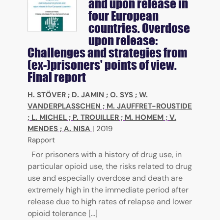
and upon release in
four European
countries. Overdose
upon release:
Challenges and strategies from
(ex-)prisoners' points of view.
Final report
H. STÖVER
;
D. JAMIN
;
O. SYS
;
W.
VANDERPLASSCHEN
;
M. JAUFFRET-ROUSTIDE
;
L. MICHEL
;
P. TROUILLER
;
M. HOMEM
;
V.
MENDES
;
A. NISA
|
2019
Rapport
For prisoners with a history of drug use, in
particular opioid use, the risks related to drug
use and especially overdose and death are
extremely high in the immediate period after
release due to high rates of relapse and lower
opioid tolerance [...]