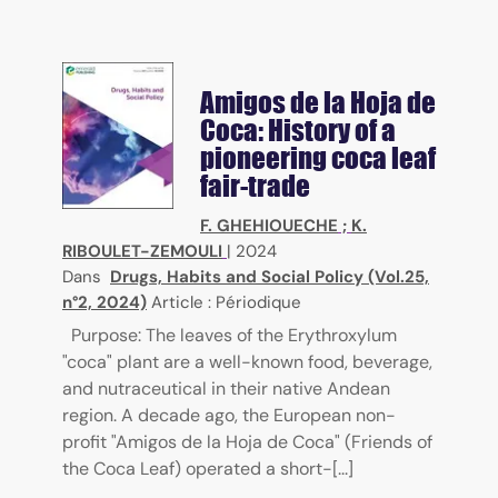
Amigos de la Hoja de
Coca: History of a
pioneering coca leaf
fair-trade
F. GHEHIOUECHE
;
K.
RIBOULET-ZEMOULI
|
2024
Dans
Drugs, Habits and Social Policy (Vol.25,
n°2, 2024)
Article : Périodique
Purpose: The leaves of the Erythroxylum
"coca" plant are a well-known food, beverage,
and nutraceutical in their native Andean
region. A decade ago, the European non-
profit "Amigos de la Hoja de Coca" (Friends of
the Coca Leaf) operated a short-[...]