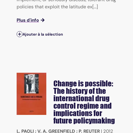
policies that exploit the latitude ex[...]
Plus d'info
Ajouter à la sélection
Change is possible:
The history of the
international drug
control regime and
implications for
future policymaking
L. PAOLI
;
V. A. GREENFIELD
;
P. REUTER
|
2012