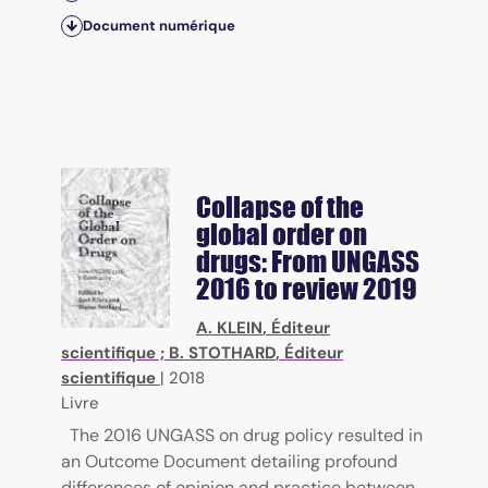
Document numérique
Collapse of the
global order on
drugs: From UNGASS
2016 to review 2019
A. KLEIN
, Éditeur
scientifique ;
B. STOTHARD
, Éditeur
scientifique
|
2018
Livre
The 2016 UNGASS on drug policy resulted in
an Outcome Document detailing profound
differences of opinion and practice between