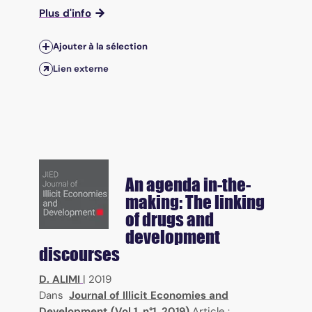
Plus d'info
Ajouter à la sélection
Lien externe
An agenda in-the-
making: The linking
of drugs and
development
discourses
D. ALIMI
|
2019
Dans
Journal of Illicit Economies and
Development (Vol.1, n°1, 2019)
Article :