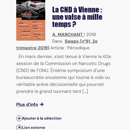
La CND à Vienne :
une valse à mille
temps ?
A. MARCHANT
|
2019
Dans
Swaps (n°91, 2e
trimestre 2019)
Article : Périodique
En mars dernier, s'est tenue à Vienne la 62e
session de la Commission on Narcotic Drugs
(CND) de l'ONU. Énième symposium d'une
bureaucratie onusienne qui tourne à vide ou
véritable arène décisionnelle qui pourrait
prendre le grand tournant tant [...]
Plus d'info
Ajouter à la sélection
Lien externe