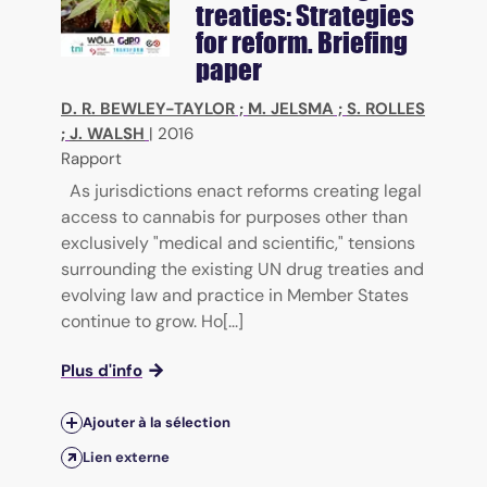
treaties: Strategies
for reform. Briefing
paper
D. R. BEWLEY-TAYLOR
;
M. JELSMA
;
S. ROLLES
;
J. WALSH
|
2016
Rapport
As jurisdictions enact reforms creating legal
access to cannabis for purposes other than
exclusively "medical and scientific," tensions
surrounding the existing UN drug treaties and
evolving law and practice in Member States
continue to grow. Ho[...]
Plus d'info
Ajouter à la sélection
Lien externe