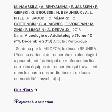
M. NAASSILA
;
A. BENYAMINA
;
E. JANSSEN
;
F.
GIERSKI
;
G. BROUSSE
;
H. BEAUNIEUX
;
A. L.
PITEL
;
H. SAOUDI
;
O. MÉNARD
;
O.
COTTENCIN
;
G. AIRAGNES
;
F. VORSPAN
;
M.
ZINS
;
F. LIMOSIN
;
A. DERVAUX
|
2018
Dans
Alcoologie et Addictologie (Tome 40,
n°4, Décembre 2018)
Article : Périodique
Soutenu par la MILDECA, le réseau REUNIRA
(Réseau national de recherche en alcoologie)
a pour objectif principal de renforcer les liens
entre les équipes de recherche qui travaillent
dans le champ des addictions et de leurs
comorbidités psychiat[...]
Plus d'info
Ajouter à la sélection