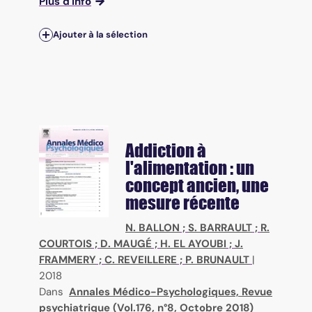
Plus d'info
Ajouter à la sélection
Addiction à
l'alimentation : un
concept ancien, une
mesure récente
N. BALLON
;
S. BARRAULT
;
R.
COURTOIS
;
D. MAUGÉ
;
H. EL AYOUBI
;
J.
FRAMMERY
;
C. REVEILLERE
;
P. BRUNAULT
|
2018
Dans
Annales Médico-Psychologiques, Revue
psychiatrique (Vol.176, n°8, Octobre 2018)