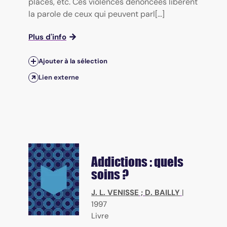
placés, etc. Ces violences dénoncées libèrent
la parole de ceux qui peuvent parl[...]
Plus d'info
Ajouter à la sélection
Lien externe
Addictions : quels
soins ?
J. L. VENISSE
;
D. BAILLY
|
1997
Livre