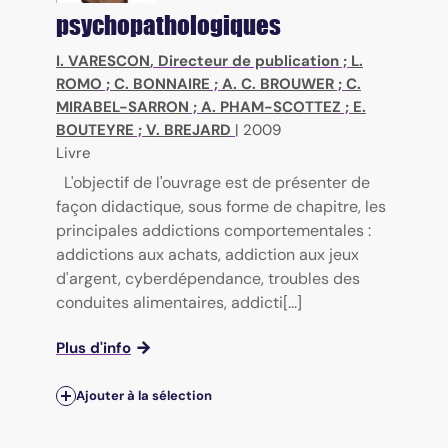
psychopathologiques
I. VARESCON
, Directeur de publication ;
L.
ROMO
;
C. BONNAIRE
;
A. C. BROUWER
;
C.
MIRABEL-SARRON
;
A. PHAM-SCOTTEZ
;
E.
BOUTEYRE
;
V. BREJARD
|
2009
Livre
L'objectif de l'ouvrage est de présenter de
façon didactique, sous forme de chapitre, les
principales addictions comportementales :
addictions aux achats, addiction aux jeux
d'argent, cyberdépendance, troubles des
conduites alimentaires, addicti[...]
Plus d'info
Ajouter à la sélection