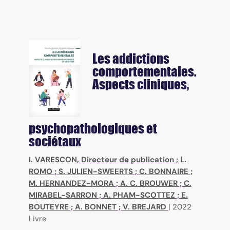
Les addictions
comportementales.
Aspects cliniques,
psychopathologiques et
sociétaux
I. VARESCON
, Directeur de publication ;
L.
ROMO
;
S. JULIEN-SWEERTS
;
C. BONNAIRE
;
M. HERNANDEZ-MORA
;
A. C. BROUWER
;
C.
MIRABEL-SARRON
;
A. PHAM-SCOTTEZ
;
E.
BOUTEYRE
;
A. BONNET
;
V. BREJARD
|
2022
Livre