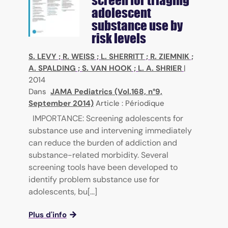
screen for triaging
adolescent
substance use by
risk levels
S. LEVY
;
R. WEISS
;
L. SHERRITT
;
R. ZIEMNIK
;
A. SPALDING
;
S. VAN HOOK
;
L. A. SHRIER
|
2014
Dans
JAMA Pediatrics (Vol.168, n°9,
September 2014)
Article : Périodique
IMPORTANCE: Screening adolescents for
substance use and intervening immediately
can reduce the burden of addiction and
substance-related morbidity. Several
screening tools have been developed to
identify problem substance use for
adolescents, bu[...]
Plus d'info