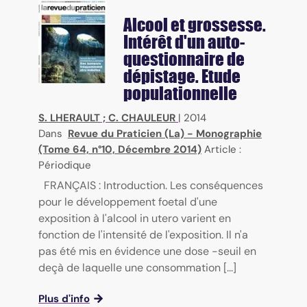
Alcool et grossesse.
Intérêt d'un auto-
questionnaire de
dépistage. Etude
populationnelle
S. LHERAULT
;
C. CHAULEUR
|
2014
Dans
Revue du Praticien (La) - Monographie
(Tome 64, n°10, Décembre 2014)
Article :
Périodique
FRANÇAIS : Introduction. Les conséquences
pour le développement foetal d'une
exposition à l'alcool in utero varient en
fonction de l'intensité de l'exposition. Il n'a
pas été mis en évidence une dose -seuil en
deçà de laquelle une consommation [...]
Plus d'info