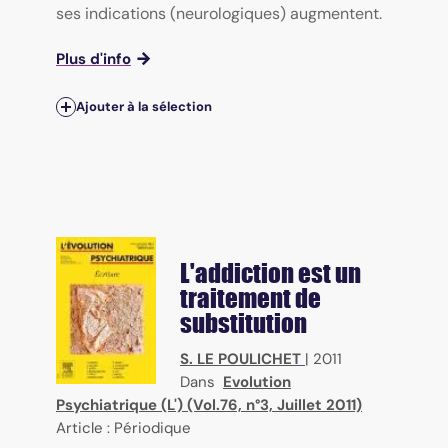
ses indications (neurologiques) augmentent.
Plus d'info
Ajouter à la sélection
L'addiction est un
traitement de
substitution
S. LE POULICHET
|
2011
Dans
Evolution
Psychiatrique (L') (Vol.76, n°3, Juillet 2011)
Article : Périodique