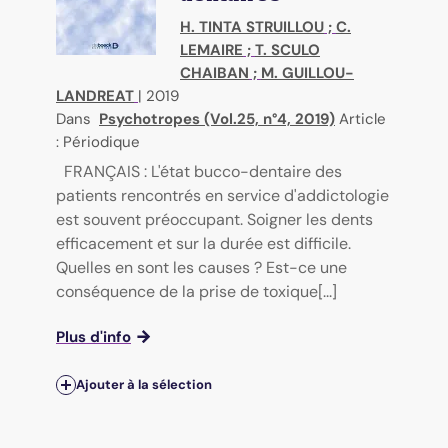
H. TINTA STRUILLOU
;
C.
LEMAIRE
;
T. SCULO
CHAIBAN
;
M. GUILLOU-
LANDREAT
|
2019
Dans
Psychotropes (Vol.25, n°4, 2019)
Article
: Périodique
FRANÇAIS : L'état bucco-dentaire des
patients rencontrés en service d'addictologie
est souvent préoccupant. Soigner les dents
efficacement et sur la durée est difficile.
Quelles en sont les causes ? Est-ce une
conséquence de la prise de toxique[...]
Plus d'info
Ajouter à la sélection