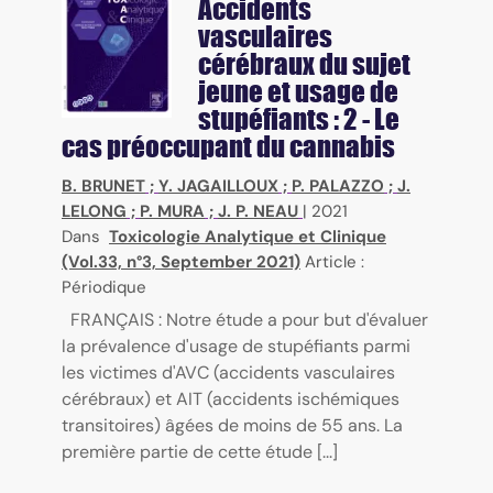
Accidents
vasculaires
cérébraux du sujet
jeune et usage de
stupéfiants : 2 - Le
cas préoccupant du cannabis
B. BRUNET
;
Y. JAGAILLOUX
;
P. PALAZZO
;
J.
LELONG
;
P. MURA
;
J. P. NEAU
|
2021
Dans
Toxicologie Analytique et Clinique
(Vol.33, n°3, September 2021)
Article :
Périodique
FRANÇAIS : Notre étude a pour but d'évaluer
la prévalence d'usage de stupéfiants parmi
les victimes d'AVC (accidents vasculaires
cérébraux) et AIT (accidents ischémiques
transitoires) âgées de moins de 55 ans. La
première partie de cette étude [...]