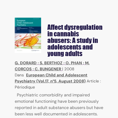
Affect dysregulation
in cannabis
abusers: A study in
adolescents and
young adults
G. DORARD
;
S. BERTHOZ
;
O. PHAN
;
M.
CORCOS
;
C. BUNGENER
|
2008
Dans
European Child and Adolescent
Psychiatry (Vol.17, n°5, August 2008)
Article :
Périodique
Psychiatric comorbidity and impaired
emotional functioning have been previously
reported in adult substance abusers but have
been less well documented in adolescents.