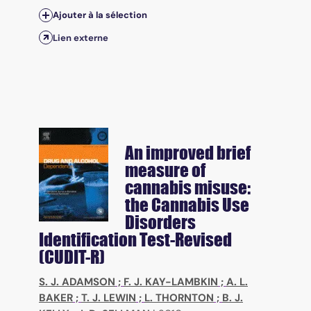
Ajouter à la sélection
Lien externe
An improved brief
measure of
cannabis misuse:
the Cannabis Use
Disorders
Identification Test-Revised
(CUDIT-R)
S. J. ADAMSON
;
F. J. KAY-LAMBKIN
;
A. L.
BAKER
;
T. J. LEWIN
;
L. THORNTON
;
B. J.