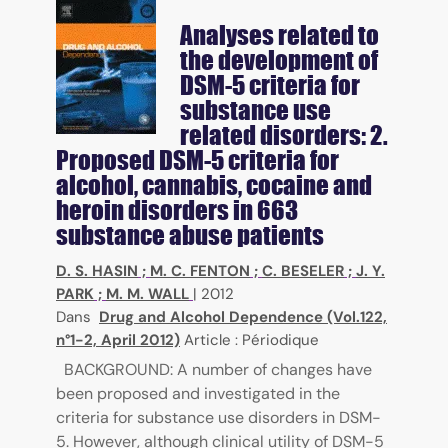
Analyses related to
the development of
DSM-5 criteria for
substance use
related disorders: 2.
Proposed DSM-5 criteria for
alcohol, cannabis, cocaine and
heroin disorders in 663
substance abuse patients
D. S. HASIN
;
M. C. FENTON
;
C. BESELER
;
J. Y.
PARK
;
M. M. WALL
|
2012
Dans
Drug and Alcohol Dependence (Vol.122,
n°1-2, April 2012)
Article : Périodique
BACKGROUND: A number of changes have
been proposed and investigated in the
criteria for substance use disorders in DSM-
5. However, although clinical utility of DSM-5