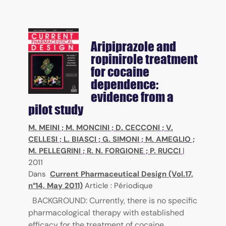
Aripiprazole and
ropinirole treatment
for cocaine
dependence:
evidence from a
pilot study
M. MEINI
;
M. MONCINI
;
D. CECCONI
;
V.
CELLESI
;
L. BIASCI
;
G. SIMONI
;
M. AMEGLIO
;
M. PELLEGRINI
;
R. N. FORGIONE
;
P. RUCCI
|
2011
Dans
Current Pharmaceutical Design (Vol.17,
n°14, May 2011)
Article : Périodique
BACKGROUND: Currently, there is no specific
pharmacological therapy with established
efficacy for the treatment of cocaine