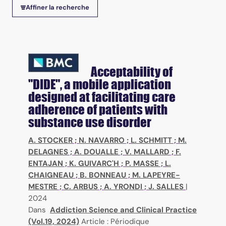
Affiner la recherche
Acceptability of
"DIDE", a mobile application
designed at facilitating care
adherence of patients with
substance use disorder
A. STOCKER
;
N. NAVARRO
;
L. SCHMITT
;
M.
DELAGNES
;
A. DOUALLE
;
V. MALLARD
;
F.
ENTAJAN
;
K. GUIVARC'H
;
P. MASSE
;
L.
CHAIGNEAU
;
B. BONNEAU
;
M. LAPEYRE-
MESTRE
;
C. ARBUS
;
A. YRONDI
;
J. SALLES
|
2024
Dans
Addiction Science and Clinical Practice
(Vol.19, 2024)
Article : Périodique