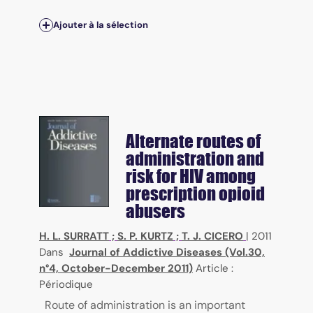
Ajouter à la sélection
Alternate routes of
administration and
risk for HIV among
prescription opioid
abusers
H. L. SURRATT
;
S. P. KURTZ
;
T. J. CICERO
|
2011
Dans
Journal of Addictive Diseases (Vol.30,
n°4, October-December 2011)
Article :
Périodique
Route of administration is an important