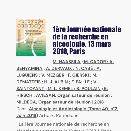
1ère Journée nationale
de la recherche en
alcoologie. 13 mars
2018, Paris
M. NAASSILA
;
M. CADOR
;
A.
BENYAMINA
;
A. DERVAUX
;
N. CABÉ
;
A.
LUQUIENS
;
V. MEZGER
;
F. GIERSKI
;
M.
DEMATTEIS
;
H. J. AUBIN
;
F. PAILLE
;
V.
SAINTOYANT
;
M. L. KEMEL
;
B. POULAIN
;
E.
HIRSCH
;
AVIESAN
, Organisateur de réunion ;
MILDECA
, Organisateur de réunion
|
2018
Dans
Alcoologie et Addictologie (Tome 40, n°2,
Juin 2018)
Article : Périodique
La 1ère Journée nationale de recherche en