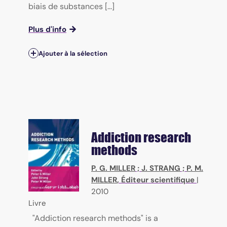
biais de substances [...]
Plus d'info
Ajouter à la sélection
Addiction research
methods
P. G. MILLER
;
J. STRANG
;
P. M.
MILLER
, Éditeur scientifique
|
2010
Livre
"Addiction research methods" is a