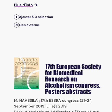
Plus d'info
Ajouter à la sélection
Lien externe
17th European Society
for Biomedical
Research on
Alcoholism congress.
Posters abstracts
M. NAASSILA
;
17th ESBRA congress (21-24
September 2019; Lille)
|
2019
Dans
Alcoologie et Addictologie (Tome 41, n°4,