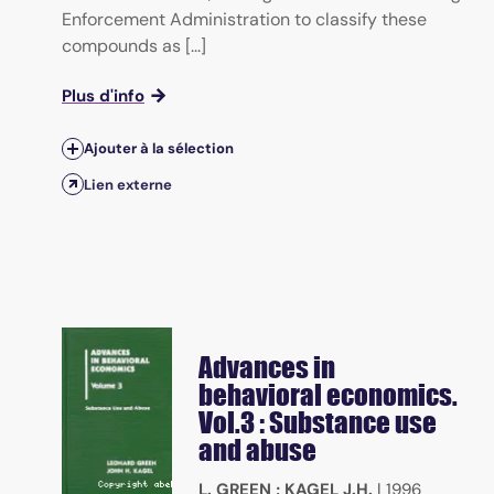
Enforcement Administration to classify these
compounds as [...]
Plus d'info
Ajouter à la sélection
Lien externe
Advances in
behavioral economics.
Vol.3 : Substance use
and abuse
L. GREEN
;
KAGEL J.H.
|
1996