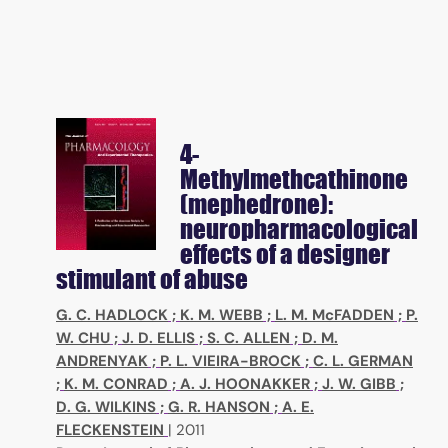
4-
Methylmethcathinone
(mephedrone):
neuropharmacological
effects of a designer
stimulant of abuse
G. C. HADLOCK
;
K. M. WEBB
;
L. M. McFADDEN
;
P.
W. CHU
;
J. D. ELLIS
;
S. C. ALLEN
;
D. M.
ANDRENYAK
;
P. L. VIEIRA-BROCK
;
C. L. GERMAN
;
K. M. CONRAD
;
A. J. HOONAKKER
;
J. W. GIBB
;
D. G. WILKINS
;
G. R. HANSON
;
A. E.
FLECKENSTEIN
|
2011