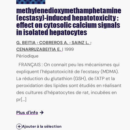
methylenedioxymethamphetamine
(ecstasy)-induced hepatotoxicity :
effect on cytosolic calcium signals
in isolated hepatocytes
G. BEITIA
;
COBREROS A.
;
SAINZ L.
;
CENARRUZABEITIA E.
|
1999
Périodique
FRANÇAIS : On connait peu les mécanismes qui
expliquent l'hépatotoxicité de l'ecstasy (MDMA).
La réduction du glutathion (GSH), de l'ATP et la
peroxidation des lipides sont étudiés en réalisant
des cultures d'hépatocytes de rat, incubées en
pr[...]
Plus d'info
Ajouter à la sélection