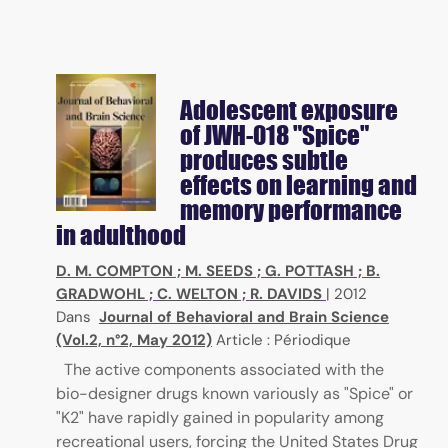
Adolescent exposure
of JWH-018 "Spice"
produces subtle
effects on learning and
memory performance
in adulthood
D. M. COMPTON
;
M. SEEDS
;
G. POTTASH
;
B.
GRADWOHL
;
C. WELTON
;
R. DAVIDS
|
2012
Dans
Journal of Behavioral and Brain Science
(Vol.2, n°2, May 2012)
Article : Périodique
The active components associated with the
bio-designer drugs known variously as "Spice" or
"K2" have rapidly gained in popularity among
recreational users, forcing the United States Drug