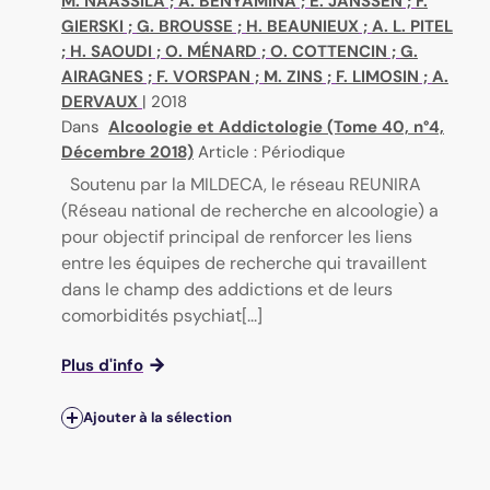
M. NAASSILA
;
A. BENYAMINA
;
E. JANSSEN
;
F.
GIERSKI
;
G. BROUSSE
;
H. BEAUNIEUX
;
A. L. PITEL
;
H. SAOUDI
;
O. MÉNARD
;
O. COTTENCIN
;
G.
AIRAGNES
;
F. VORSPAN
;
M. ZINS
;
F. LIMOSIN
;
A.
DERVAUX
|
2018
Dans
Alcoologie et Addictologie (Tome 40, n°4,
Décembre 2018)
Article : Périodique
Soutenu par la MILDECA, le réseau REUNIRA
(Réseau national de recherche en alcoologie) a
pour objectif principal de renforcer les liens
entre les équipes de recherche qui travaillent
dans le champ des addictions et de leurs
comorbidités psychiat[...]
Plus d'info
Ajouter à la sélection