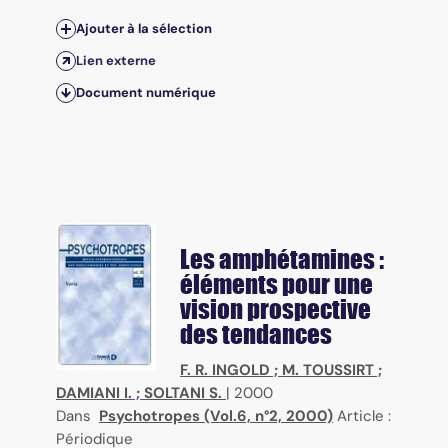
Ajouter à la sélection
Lien externe
Document numérique
Les amphétamines :
éléments pour une
vision prospective
des tendances
F. R. INGOLD
;
M. TOUSSIRT
;
DAMIANI I.
;
SOLTANI S.
|
2000
Dans
Psychotropes (Vol.6, n°2, 2000)
Article :
Périodique