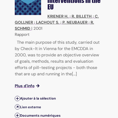
interventions in the
EU
KRIENER H.
;
R. BILLETH
;
C.
GOLLNER
;
LACHOUT S.
;
P. NEUBAUER
;
R.
SCHMID
|
2001
Rapport
The main purpose of this study, carried out
by Check-It in Vienna for the EMCDDA in
2000, was to provide an objective overview
of goals, methods, results and evaluation
efforts of pill-testing projects - both those
that are up and running in the[...]
Plus d'info
Ajouter à la sélection
Lien externe
Documents numériques