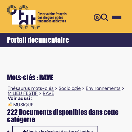
Retour
Accueil
Portail documentaire
Mots-clés : RAVE
Thésaurus mots-clés
>
Sociologie
>
Environnements
>
MILIEU FESTIF
>
RAVE
Voir aussi :
MUSIQUE
222 Documents disponibles dans cette
catégorie
Ajouter le résultat à votre sélection