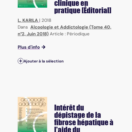
clinique en
pratique [Éditorial]
L. KARILA
|
2018
Dans
Alcoologie et Addictologie (Tome 40,
n°2, Juin 2018)
Article : Périodique
Plus d'info
Ajouter à la sélection
Intérêt du
dépistage de la
fibrose hépatique à
l'aide du