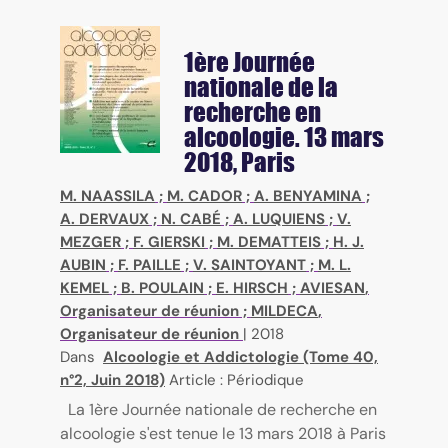
1ère Journée
nationale de la
recherche en
alcoologie. 13 mars
2018, Paris
M. NAASSILA
;
M. CADOR
;
A. BENYAMINA
;
A. DERVAUX
;
N. CABÉ
;
A. LUQUIENS
;
V.
MEZGER
;
F. GIERSKI
;
M. DEMATTEIS
;
H. J.
AUBIN
;
F. PAILLE
;
V. SAINTOYANT
;
M. L.
KEMEL
;
B. POULAIN
;
E. HIRSCH
;
AVIESAN
,
Organisateur de réunion ;
MILDECA
,
Organisateur de réunion
|
2018
Dans
Alcoologie et Addictologie (Tome 40,
n°2, Juin 2018)
Article : Périodique
La 1ère Journée nationale de recherche en
alcoologie s'est tenue le 13 mars 2018 à Paris