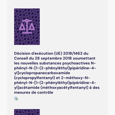
Décision d'exécution (UE) 2018/1463 du
Conseil du 28 septembre 2018 soumettant
les nouvelles substances psychoactives N-
phényl-N-[1-(2-phényléthyl)pipéridine-4-
yl]cyclopropanecarboxamide
(cyclopropylfentanyl) et 2-méthoxy-N-
phényl-N-[1-(2-phényléthyl)pipéridine-4-
yl]acétamide (méthoxyacétylfentanyl) à des
mesures de contrôle