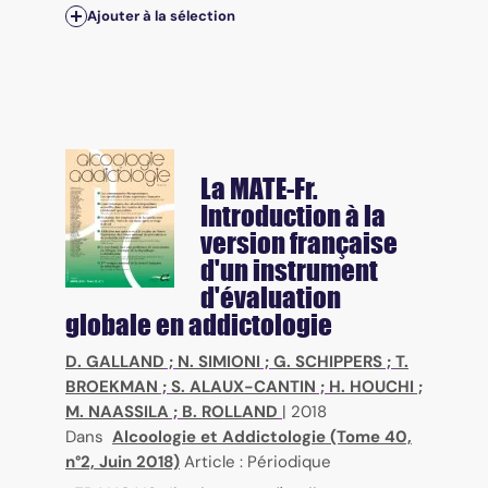
Ajouter à la sélection
La MATE-Fr.
Introduction à la
version française
d'un instrument
d'évaluation
globale en addictologie
D. GALLAND
;
N. SIMIONI
;
G. SCHIPPERS
;
T.
BROEKMAN
;
S. ALAUX-CANTIN
;
H. HOUCHI
;
M. NAASSILA
;
B. ROLLAND
|
2018
Dans
Alcoologie et Addictologie (Tome 40,
n°2, Juin 2018)
Article : Périodique