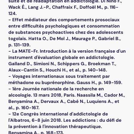
suite et de réadaptation en addictologie. Di Nino F.,
Wack É., Lang J.-P., Chaffraix F., Doffoël M., p. 116-
124.
- Effet médiateur des comportements prosociaux
entre difficultés psychologiques et consommation
de substances psychoactives chez des adolescents
togolais. Hatta O., De Mol J., Maurage P., Gabriel B.,
p. 131-139.
- La MATE-Fr. Introduction à la version française d'un
instrument d'évaluation globale en addictologie.
Galland D., Simioni N., Schippers G., Broekman T.,
Alaux-Cantin S., Houchi H., et al., p. 140-148.
- Voyages internationaux sous traitement par
méthadone ou buprénorphine. Gauss H., p. 149-159.
- 1ère Journée nationale de la recherche en
alcoologie. 13 mars 2018, Paris. Naassila M., Cador M.,
Benyamina A., Dervaux A., Cabé N., Luquiens A., et
al., p. 160-167.
- 12e Congrès international d'addictologie de
l'Albatros, 6-8 juin 2018. Les addictions : du défi de
la prévention à l'innovation thérapeutique.
Benyamina A., p. 168-173.