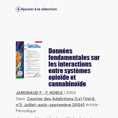
Ajouter à la sélection
Données
fondamentales sur
les interactions
entre systèmes
opioïde et
cannabinoïde
JARDINAUD F.
;
F. NOBLE
|
2004
Dans
Courrier des Addictions (Le) (Vol.6,
n°3, Juillet-août-septembre 2004)
Article :
Périodique