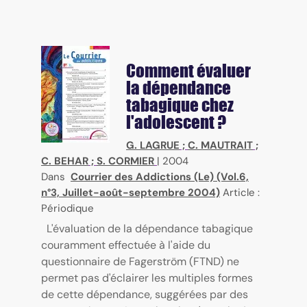
Comment évaluer
la dépendance
tabagique chez
l'adolescent ?
G. LAGRUE
;
C. MAUTRAIT
;
C. BEHAR
;
S. CORMIER
|
2004
Dans
Courrier des Addictions (Le) (Vol.6,
n°3, Juillet-août-septembre 2004)
Article :
Périodique
L'évaluation de la dépendance tabagique
couramment effectuée à l'aide du
questionnaire de Fagerström (FTND) ne
permet pas d'éclairer les multiples formes
de cette dépendance, suggérées par des