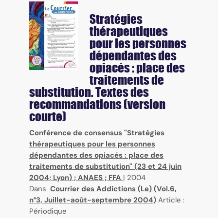
Stratégies
thérapeutiques
pour les personnes
dépendantes des
opiacés : place des
traitements de
substitution. Textes des
recommandations (version
courte)
Conférence de consensus "Stratégies
thérapeutiques pour les personnes
dépendantes des opiacés : place des
traitements de substitution" (23 et 24 juin
2004; Lyon)
;
ANAES
;
FFA
|
2004
Dans
Courrier des Addictions (Le) (Vol.6,
n°3, Juillet-août-septembre 2004)
Article :
Périodique