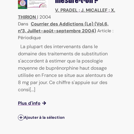
mesure-t-on ?
V. PRADEL
;
J. MICALLEF
;
X.
THIRION
|
2004
Dans
Courrier des Addictions (Le) (Vol.6,
n°3, Juillet-août-septembre 2004)
Article :
Périodique
La plupart des intervenants dans le
domaine des traitements de substitution
s'accordent à estimer que la posologie
moyenne de buprénorphine haut dosage
utilisée en France se situe aux alentours de
8 mg par jour. Ce chiffre s'appuie sur des
consi[...]
Plus d'info
Ajouter à la sélection