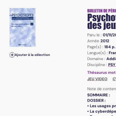
Vol.18, n°3-4 - 2012 - Les usages problématiques des jeux
BULLETIN DE PÉR
Psychot
des jeu
Paru le :
01/11/2
Année
2012
Page(s) :
184 p.
Langue(s) :
Fra
Ajouter à la sélection
Domaine :
Addi
Discipline :
PSY
Thésaurus mot
JEU VIDEO
C
Note de conten
SOMMAIRE :
DOSSIER :
• Les usages pr
• La cyberdépen