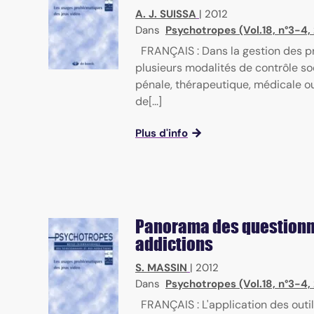
A. J. SUISSA
|
2012
Dans
Psychotropes (Vol.18, n°3-4,
FRANÇAIS : Dans la gestion des p
plusieurs modalités de contrôle so
pénale, thérapeutique, médicale ou
de[...]
Plus d'info
Panorama des questionn
addictions
S. MASSIN
|
2012
Dans
Psychotropes (Vol.18, n°3-4,
FRANÇAIS : L'application des out