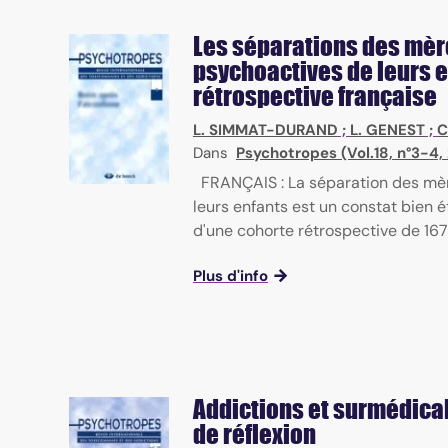
Les séparations des mè
psychoactives de leurs e
rétrospective française
L. SIMMAT-DURAND
;
L. GENEST
;
C
Dans
Psychotropes (Vol.18, n°3-4,
FRANÇAIS : La séparation des mè
leurs enfants est un constat bien ét
d'une cohorte rétrospective de 167 e
Plus d'info
Addictions et surmédicali
de réflexion