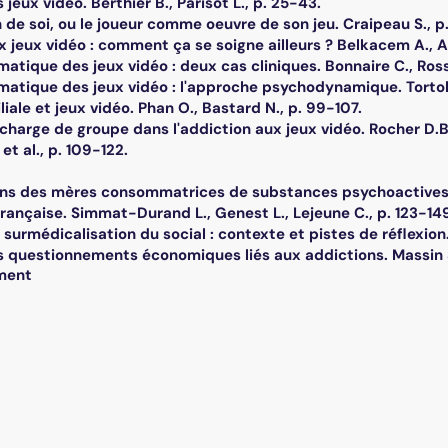
jeux vidéo. Berthier B., Parisot L., p. 25-43.
 de soi, ou le joueur comme oeuvre de son jeu. Craipeau S., p
x jeux vidéo : comment ça se soigne ailleurs ? Belkacem A., A
atique des jeux vidéo : deux cas cliniques. Bonnaire C., Ross
matique des jeux vidéo : l'approche psychodynamique. Tortol
liale et jeux vidéo. Phan O., Bastard N., p. 99-107.
 charge de groupe dans l'addiction aux jeux vidéo. Rocher D.B.
 et al., p. 109-122.
ons des mères consommatrices de substances psychoactives d
rançaise. Simmat-Durand L., Genest L., Lejeune C., p. 123-14
 surmédicalisation du social : contexte et pistes de réflexion. S
 questionnements économiques liés aux addictions. Massin S.
ment