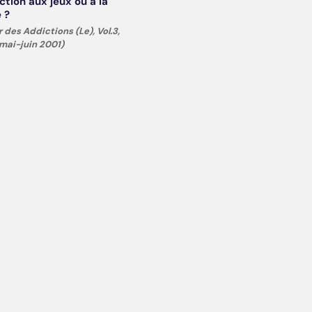
ction aux jeux ou à la
é ?
r des Addictions (Le), Vol.3,
-mai-juin 2001)