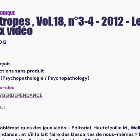
 vidéo
IODIQUE
ropes , Vol.18, n°3-4 - 2012 -
x vidéo
012
nçais
ctions sans produit
 (Psychopathologie / Psychopathology)
s-clés
YBERDEPENDANCE
u :
oblématiques des jeux vidéo - Editorial. Hautefeuille M., Well
dance : et s'il fallait faire des Descartes de nous-mêmes ? N