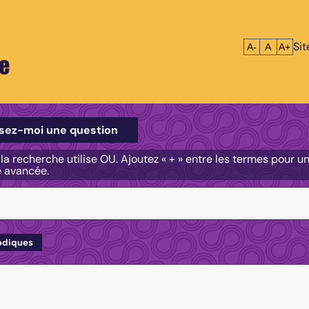
Si
Réduire le tex
Réinitialis
Agrandi
A-
A
A+
e
e
sez-moi une question
, la recherche utilise OU. Ajoutez « + » entre les termes pour 
e avancée.
odiques