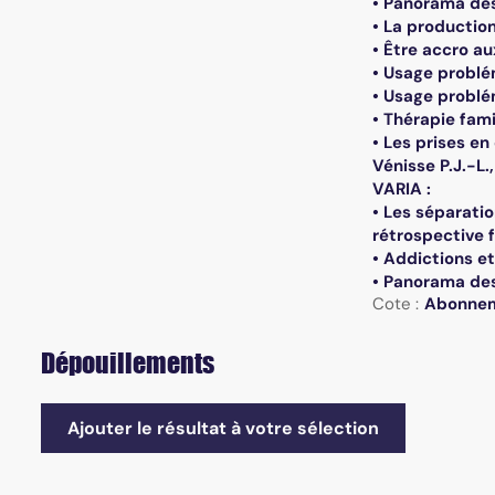
• Panorama des 
• La production
• Être accro au
• Usage problém
• Usage problé
• Thérapie fami
• Les prises en
Vénisse P.J.-L.,
VARIA :
• Les séparati
rétrospective f
• Addictions et
• Panorama des
Cote :
Abonne
Dépouillements
Ajouter le résultat à votre sélection