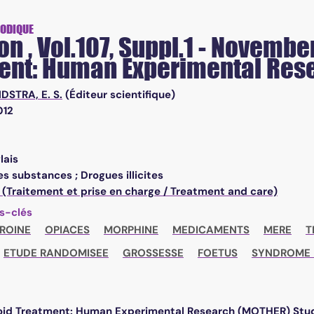
atment: Human Experimental Research (MOTHER) Study
IODIQUE
on , Vol.107, Suppl.1 - Novembe
ent: Human Experimental Res
DSTRA, E. S.
(Éditeur scientifique)
012
lais
s substances ; Drogues illicites
 (Traitement et prise en charge / Treatment and care)
s-clés
ROINE
OPIACES
MORPHINE
MEDICAMENTS
MERE
T
ETUDE RANDOMISEE
GROSSESSE
FOETUS
SYNDROME 
oid Treatment: Human Experimental Research (MOTHER) Stud