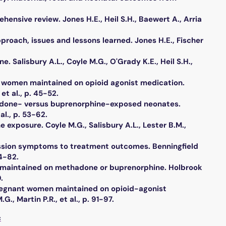
sive review. Jones H.E., Heil S.H., Baewert A., Arria
oach, issues and lessons learned. Jones H.E., Fischer
Salisbury A.L., Coyle M.G., O'Grady K.E., Heil S.H.,
o women maintained on opioid agonist medication.
et al., p. 45-52.
thadone- versus buprenorphine-exposed neonates.
al., p. 53-62.
exposure. Coyle M.G., Salisbury A.L., Lester B.M.,
ession symptoms to treatment outcomes. Benningfield
74-82.
 maintained on methadone or buprenorphine. Holbrook
.
 pregnant women maintained on opioid-agonist
., Martin P.R., et al., p. 91-97.
c