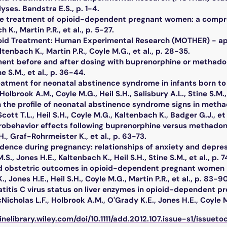
ses. Bandstra E.S., p. 1-4.
e treatment of opioid-dependent pregnant women: a comprehen
 K., Martin P.R., et al., p. 5-27.
oid Treatment: Human Experimental Research (MOTHER) - appr
altenbach K., Martin P.R., Coyle M.G., et al., p. 28-35.
ent before and after dosing with buprenorphine or methadone. 
ne S.M., et al., p. 36-44.
reatment for neonatal abstinence syndrome in infants born t
olbrook A.M., Coyle M.G., Heil S.H., Salisbury A.L., Stine S.M., 
in the profile of neonatal abstinence syndrome signs in me
cott T.L., Heil S.H., Coyle M.G., Kaltenbach K., Badger G.J., et 
robehavior effects following buprenorphine versus methadone 
H., Graf-Rohrmeister K., et al., p. 63-73.
dence during pregnancy: relationships of anxiety and depr
.S., Jones H.E., Kaltenbach K., Heil S.H., Stine S.M., et al., p. 
and obstetric outcomes in opioid-dependent pregnant women
., Jones H.E., Heil S.H., Coyle M.G., Martin P.R., et al., p. 83-90
patitis C virus status on liver enzymes in opioid-dependent
icholas L.F., Holbrook A.M., O'Grady K.E., Jones H.E., Coyle M.G
linelibrary.wiley.com/doi/10.1111/add.2012.107.issue-s1/issueto