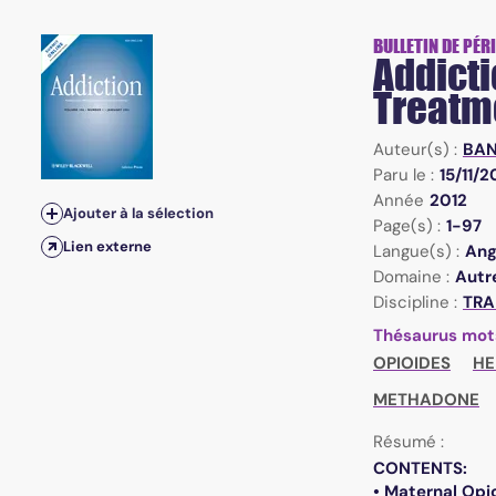
Vol.107, Suppl.1 - November 2012 - Maternal Opioid Tre
BULLETIN DE PÉR
Addicti
Treatm
Auteur(s) :
BAN
Paru le :
15/11/2
Année
2012
Ajouter à la sélection
Page(s) :
1-97
Lien externe
Langue(s) :
Ang
Domaine :
Autre
Discipline :
TRA
Thésaurus mot
OPIOIDES
HE
METHADONE
Résumé :
CONTENTS:
• Maternal Opi