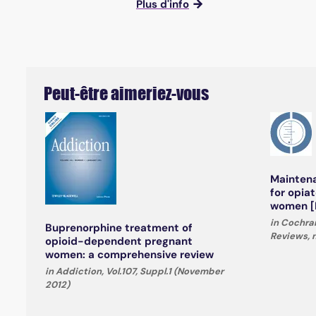
Plus d'info
Peut-être aimeriez-vous
Mainten
for opi
women [I
in Cochra
Buprenorphine treatment of
Reviews, n
opioid-dependent pregnant
women: a comprehensive review
in Addiction, Vol.107, Suppl.1 (November
2012)