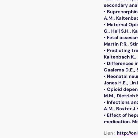
secondary analy
• Buprenorphin
A.M., Kaltenbach
• Maternal Opi
G., Heil S.H., K
• Fetal assessm
Martin P.R., Sti
• Predicting t
Kaltenbach K., H
• Differences 
Gaalema D.E., S
• Neonatal neu
Jones H.E., Lin 
• Opioid depen
M.M., Dietrich M
• Infections 
A.M., Baxter J.K
• Effect of he
medication. McN
Lien :
http://on