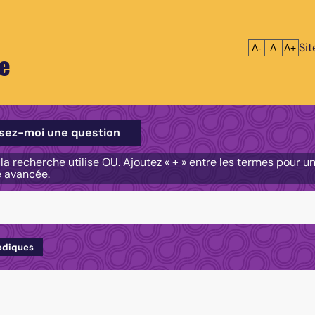
Si
Réduire le tex
Réinitialis
Agrandi
A-
A
A+
e
e
sez-moi une question
, la recherche utilise OU. Ajoutez « + » entre les termes pour 
e avancée.
odiques