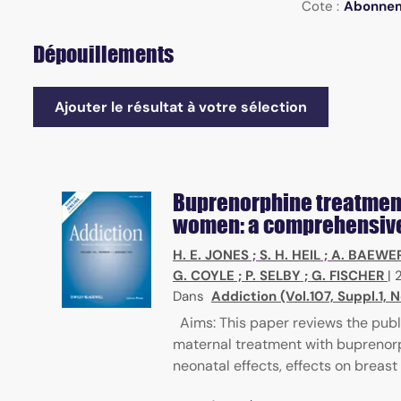
Cote :
Abonne
Dépouillements
Ajouter le résultat à votre sélection
Buprenorphine treatment
women: a comprehensive
H. E. JONES
;
S. H. HEIL
;
A. BAEWE
G. COYLE
;
P. SELBY
;
G. FISCHER
|
Dans
Addiction (Vol.107, Suppl.1,
Aims: This paper reviews the publ
maternal treatment with buprenorphi
neonatal effects, effects on breast