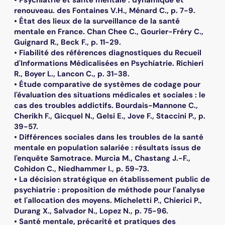
renouveau. des Fontaines V.H., Ménard C., p. 7-9.
• État des lieux de la surveillance de la santé
mentale en France. Chan Chee C., Gourier-Fréry C.,
Guignard R., Beck F., p. 11-29.
• Fiabilité des références diagnostiques du Recueil
d'Informations Médicalisées en Psychiatrie. Richieri
R., Boyer L., Lancon C., p. 31-38.
• Étude comparative de systèmes de codage pour
l'évaluation des situations médicales et sociales : le
cas des troubles addictifs. Bourdais-Mannone C.,
Cherikh F., Gicquel N., Gelsi E., Jove F., Staccini P., p.
39-57.
• Différences sociales dans les troubles de la santé
mentale en population salariée : résultats issus de
l'enquête Samotrace. Murcia M., Chastang J.-F.,
Cohidon C., Niedhammer I., p. 59-73.
• La décision stratégique en établissement public de
psychiatrie : proposition de méthode pour l'analyse
et l'allocation des moyens. Micheletti P., Chierici P.,
Durang X., Salvador N., Lopez N., p. 75-96.
• Santé mentale, précarité et pratiques des