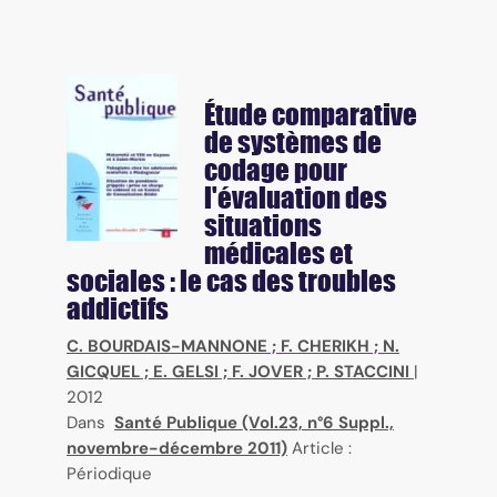
Étude comparative
de systèmes de
codage pour
l'évaluation des
situations
médicales et
sociales : le cas des troubles
addictifs
C. BOURDAIS-MANNONE
;
F. CHERIKH
;
N.
GICQUEL
;
E. GELSI
;
F. JOVER
;
P. STACCINI
|
2012
Dans
Santé Publique (Vol.23, n°6 Suppl.,
novembre-décembre 2011)
Article :
Périodique