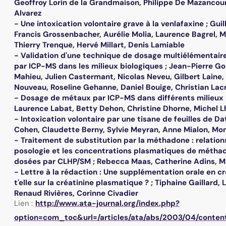
Geoffroy Lorin de la Grandmaison, Philippe De Mazancou
Alvarez
- Une intoxication volontaire grave à la venlafaxine ; Gui
Francis Grossenbacher, Aurélie Molia, Laurence Bagrel, M
Thierry Trenque, Hervé Millart, Denis Lamiable
- Validation d'une technique de dosage multiélémentai
par ICP-MS dans les milieux biologiques ; Jean-Pierre Gou
Mahieu, Julien Castermant, Nicolas Neveu, Gilbert Laine
Nouveau, Roseline Gehanne, Daniel Bouige, Christian Lac
- Dosage de métaux par ICP-MS dans différents milieux 
Laurence Labat, Betty Dehon, Christine Dhorne, Michel L
- Intoxication volontaire par une tisane de feuilles de Da
Cohen, Claudette Berny, Sylvie Meyran, Anne Mialon, M
- Traitement de substitution par la méthadone : relations
posologie et les concentrations plasmatiques de métha
dosées par CLHP/SM ; Rebecca Maas, Catherine Adins, 
- Lettre à la rédaction : Une supplémentation orale en cr
t'elle sur la créatinine plasmatique ? ; Tiphaine Gaillard, 
Renaud Rivières, Corinne Civadier
Lien :
http://www.ata-journal.org/index.php?
option=com_toc&url=/articles/ata/abs/2003/04/conten