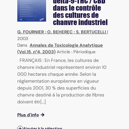
delta-9-THC / CBD
dans le contrôle
des cultures de
chanvre industriel
G. FOURNIER
;
O. BEHEREC
;
S. BERTUCELLI
|
2003
Dans
Annales de Toxicologie Analytique
(Vol.15, n°4, 2003)
Article : Périodique
FRANÇAIS : En France, les cultures de
chanvre industriel représentent environ 10
000 hectares chaque année. Selon la
réglementation européenne en vigueur
depuis 2001, 30 % des superficies du
chanvre destiné à la production de fibres
doivent êtr[...]
Plus d'info
Ajouter à la sélection