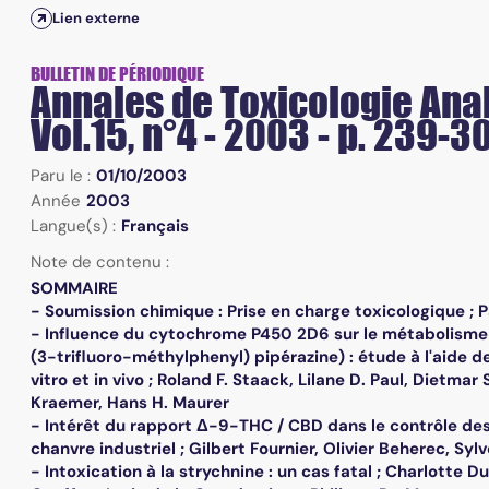
Lien externe
BULLETIN DE PÉRIODIQUE
Annales de Toxicologie Anal
Vol.15, n°4 - 2003 - p. 239-3
Paru le :
01/10/2003
Année
2003
Langue(s) :
Français
Note de contenu :
SOMMAIRE
- Soumission chimique : Prise en charge toxicologique ; P
- Influence du cytochrome P450 2D6 sur le métabolisme 
(3-trifluoro-méthylphenyl) pipérazine) : étude à l'aide d
vitro et in vivo ; Roland F. Staack, Lilane D. Paul, Dietma
Kraemer, Hans H. Maurer
- Intérêt du rapport Δ-9-THC / CBD dans le contrôle des
chanvre industriel ; Gilbert Fournier, Olivier Beherec, Sylv
- Intoxication à la strychnine : un cas fatal ; Charlotte Du