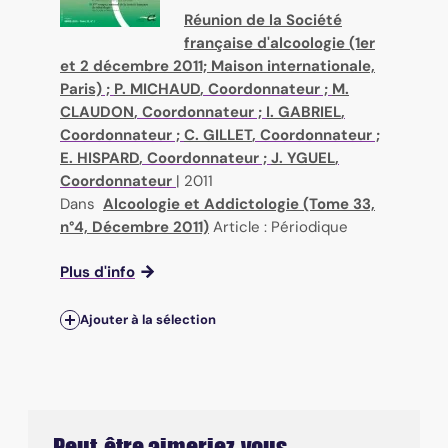
Réunion de la Société
française d'alcoologie (1er
et 2 décembre 2011; Maison internationale,
Paris)
;
P. MICHAUD
, Coordonnateur ;
M.
CLAUDON
, Coordonnateur ;
I. GABRIEL
,
Coordonnateur ;
C. GILLET
, Coordonnateur ;
E. HISPARD
, Coordonnateur ;
J. YGUEL
,
Coordonnateur
|
2011
Dans
Alcoologie et Addictologie (Tome 33,
n°4, Décembre 2011)
Article : Périodique
Plus d'info
Ajouter à la sélection
Peut-être aimeriez-vous