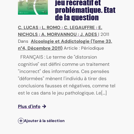
jeu récréatif et
problématique. Etat
de la question
C. LUCAS
;
L. ROMO
;
C. LEGAUFFRE
;
E.
NICHOLS
;
A. MORVANNOU
;
J. ADES
|
2011
Dans
Alcoologie et Addictologie (Tome 33,
n°4, Décembre 2011)
Article : Périodique
FRANÇAIS : Le terme de "distorsion
cognitive" est défini comme un traitement
"incorrect" des informations. Ces pensées
"déformées" mènent l'individu à tirer des
conclusions fausses et négatives, comme tel
est le cas dans le jeu pathologique. Le[...]
Plus d'info
Ajouter à la sélection