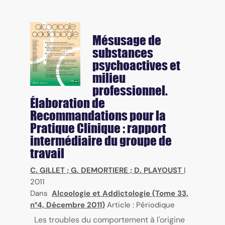
Mésusage de
substances
psychoactives et
milieu
professionnel.
Élaboration de
Recommandations pour la
Pratique Clinique : rapport
intermédiaire du groupe de
travail
C. GILLET
;
G. DEMORTIERE
;
D. PLAYOUST
|
2011
Dans
Alcoologie et Addictologie (Tome 33,
n°4, Décembre 2011)
Article : Périodique
Les troubles du comportement à l'origine