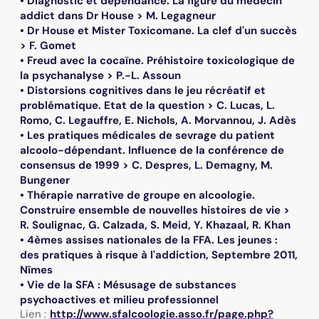
• Diagnostic et dépendance. La figure du médecin
addict dans Dr House > M. Legagneur
• Dr House et Mister Toxicomane. La clef d'un succès
> F. Gomet
• Freud avec la cocaïne. Préhistoire toxicologique de
la psychanalyse > P.-L. Assoun
• Distorsions cognitives dans le jeu récréatif et
problématique. Etat de la question > C. Lucas, L.
Romo, C. Legauffre, E. Nichols, A. Morvannou, J. Adès
• Les pratiques médicales de sevrage du patient
alcoolo-dépendant. Influence de la conférence de
consensus de 1999 > C. Despres, L. Demagny, M.
Bungener
• Thérapie narrative de groupe en alcoologie.
Construire ensemble de nouvelles histoires de vie >
R. Soulignac, G. Calzada, S. Meid, Y. Khazaal, R. Khan
• 4èmes assises nationales de la FFA. Les jeunes :
des pratiques à risque à l'addiction, Septembre 2011,
Nîmes
• Vie de la SFA : Mésusage de substances
psychoactives et milieu professionnel
Lien :
http://www.sfalcoologie.asso.fr/page.php?