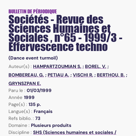
BULLETIN DE PÉRIODIQUE
Sociétés - Revue des
Sciences Humaines et
Sociales , n°65 - 1999/3 -
Effervescence techno
(Dance event turmoil)
Auteur(s) :
HAMPARTZOUMIAN S.
;
BOREL, V.
;
BOMBEREAU, G.
;
PETIAU A.
;
VISCHI R.
;
BERTHOU, B.
;
GRYNSZPAN E.
Paru le :
01/03/1999
Année
1999
Page(s) :
135 p.
Langue(s) :
Français
Refs biblio. :
73
Domaine :
Plusieurs produits
Discipline :
SHS (Sciences humaines et sociales /