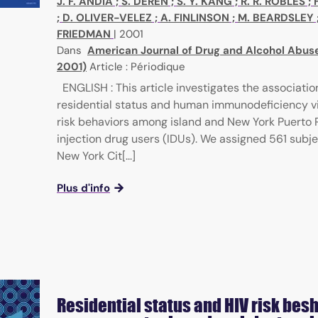
J. F. ANDIA
;
S. DEREN
;
S. Y. KANG
;
R. R. ROBLES
;
;
D. OLIVER-VELEZ
;
A. FINLINSON
;
M. BEARDSLEY
FRIEDMAN
|
2001
Dans
American Journal of Drug and Alcohol Abuse 
2001)
Article : Périodique
ENGLISH : This article investigates the associati
residential status and human immunodeficiency vi
risk behaviors among island and New York Puerto 
injection drug users (IDUs). We assigned 561 subj
New York Cit[...]
Plus d'info
Residential status and HIV risk bes