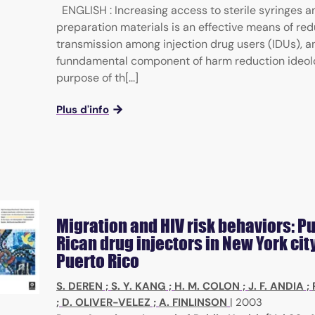
ENGLISH : Increasing access to sterile syringes 
preparation materials is an effective means of re
transmission among injection drug users (IDUs), a
funndamental component of harm reduction ideol
purpose of th[...]
Plus d'info
Migration and HIV risk behaviors: P
Rican drug injectors in New York cit
Puerto Rico
S. DEREN
;
S. Y. KANG
;
H. M. COLON
;
J. F. ANDIA
;
;
D. OLIVER-VELEZ
;
A. FINLINSON
|
2003