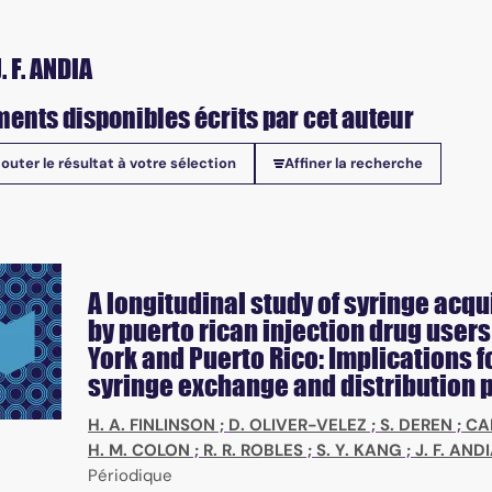
. F. ANDIA
ents disponibles écrits par cet auteur
jouter le résultat à votre sélection
Affiner la recherche
onibles
A longitudinal study of syringe acqu
by puerto rican injection drug users
York and Puerto Rico: Implications f
syringe exchange and distribution
H. A. FINLINSON
;
D. OLIVER-VELEZ
;
S. DEREN
;
CAN
H. M. COLON
;
R. R. ROBLES
;
S. Y. KANG
;
J. F. AND
Périodique