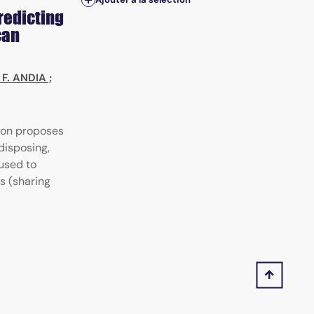
predicting
can
. F. ANDIA
;
ion proposes
disposing,
 used to
s (sharing