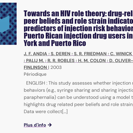
Towards an HIV role theory: drug-re
peer beliefs and role strain indicat
predictors of injection risk behavi
Puerto Rican injection drug users i
York and Puerto Rico
J. F. ANDIA
;
S. DEREN
;
S. R. FRIEDMAN
;
C. WINICK
;
PALIJ M.
;
R. R. ROBLES
;
H. M. COLON
;
D. OLIVER
FINLINSON
|
2003
Périodique
ENGLISH : This study assesses whether injection 
behaviors (e.g., syringe sharing and sharing injecti
paraphernalia) can be understood using a model 
highlights drug related peer beliefs and role strain
Data were collect[...]
Plus d'info