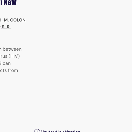
in New
H. M. COLON
;
S. R.
on between
rus (HIV)
Rican
ects from
Ajouter à la sélection