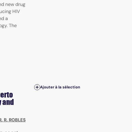
and new drug
ducing HIV
nd a
ogy. The
Ajouter à la sélection
uerto
y and
R. R. ROBLES