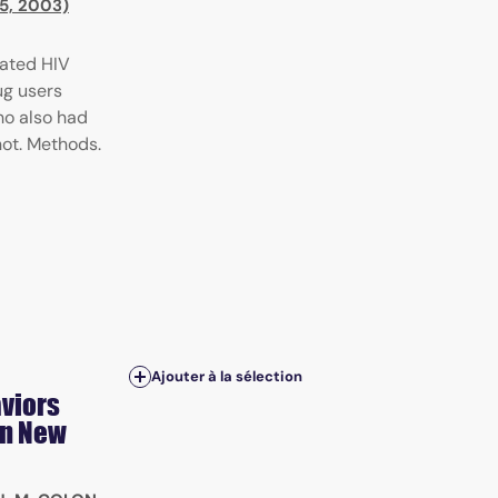
°5, 2003)
lated HIV
ug users
ho also had
not. Methods.
Ajouter à la sélection
aviors
in New