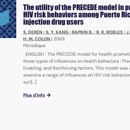
The utility of the PRECEDE model in 
HIV risk behaviors among Puerto Ri
injection drug users
S. DEREN
;
S. Y. KANG
;
RAPKIN B.
;
R. R. ROBLES
;
J
H. M. COLON
|
2003
Périodique
ENGLISH : The PRECEDE model for health promot
three types of influences on health behaviors : Pre
Enabling, and Reinforcing factors. This model was
examine a range of influences on HIV risk behavior
syri[...]
Plus d'info