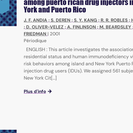
among puerto rican drug injectors 
York and Puerto Rico
J. F. ANDIA
;
S. DEREN
;
S. Y. KANG
;
R. R. ROBLES
;
;
D. OLIVER-VELEZ
;
A. FINLINSON
;
M. BEARDSLEY
FRIEDMAN
|
2001
Périodique
ENGLISH : This article investigates the associati
residential status and human immunodeficiency vi
risk behaviors among island and New York Puerto 
injection drug users (IDUs). We assigned 561 subj
New York Cit[...]
Plus d'info