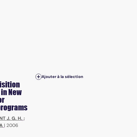
Ajouter à la sélection
isition
 in New
or
 programs
T J. G. H.
;
IA
|
2006