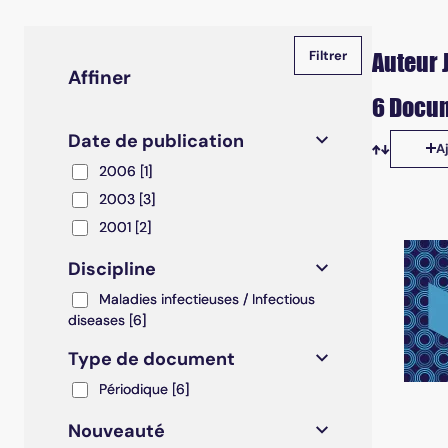
Auteur J
Affiner
6 Docum
Date de publication
A
Tris disp
2006
2006
[1]
2003
2003
[3]
2001
2001
[2]
Discipline
Maladies infectieuses / Infectious diseases
Maladies infectieuses / Infectious
diseases
[6]
Type de document
Périodique
Périodique
[6]
Nouveauté