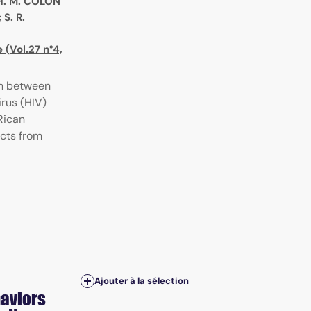
H. M. COLON
;
S. R.
(Vol.27 n°4,
on between
rus (HIV)
Rican
ects from
Ajouter à la sélection
haviors