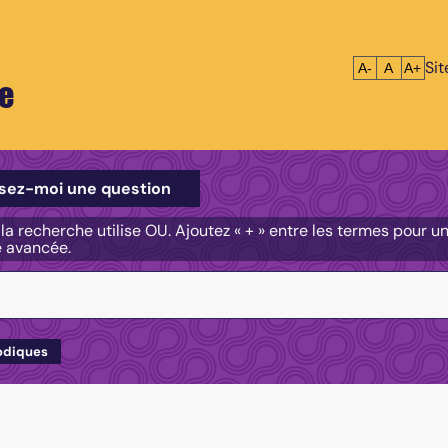
Si
Réduire le tex
Réinitialis
Agrandi
A-
A
A+
e
e
sez-moi une question
, la recherche utilise OU. Ajoutez « + » entre les termes pour 
e avancée.
odiques