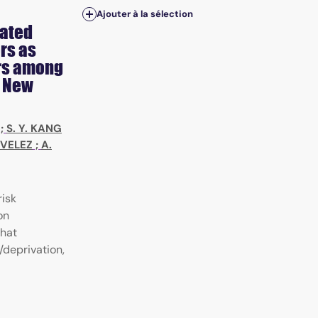
Ajouter à la sélection
lated
ors as
ors among
n New
;
S. Y. KANG
-VELEZ
;
A.
risk
on
that
/deprivation,