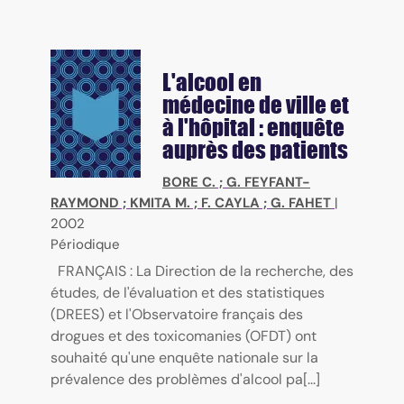
L'alcool en
médecine de ville et
à l'hôpital : enquête
auprès des patients
BORE C.
;
G. FEYFANT-
RAYMOND
;
KMITA M.
;
F. CAYLA
;
G. FAHET
|
2002
Périodique
FRANÇAIS : La Direction de la recherche, des
études, de l'évaluation et des statistiques
(DREES) et l'Observatoire français des
drogues et des toxicomanies (OFDT) ont
souhaité qu'une enquête nationale sur la
prévalence des problèmes d'alcool pa[...]