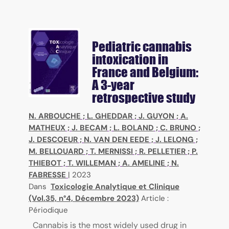
Pediatric cannabis
intoxication in
France and Belgium:
A 3-year
retrospective study
N. ARBOUCHE
;
L. GHEDDAR
;
J. GUYON
;
A.
MATHEUX
;
J. BECAM
;
L. BOLAND
;
C. BRUNO
;
J. DESCOEUR
;
N. VAN DEN EEDE
;
J. LELONG
;
M. BELLOUARD
;
T. MERNISSI
;
R. PELLETIER
;
P.
THIEBOT
;
T. WILLEMAN
;
A. AMELINE
;
N.
FABRESSE
|
2023
Dans
Toxicologie Analytique et Clinique
(Vol.35, n°4, Décembre 2023)
Article :
Périodique
Cannabis is the most widely used drug in