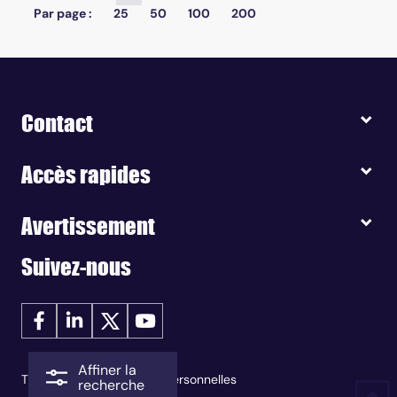
Par page :
25
50
100
200
Contact
Accès rapides
Avertissement
Suivez-nous
Affiner la
Traitement des données personnelles
recherche