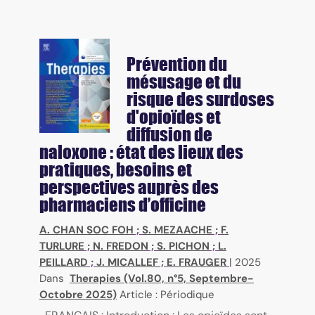
Prévention du
mésusage et du
risque des surdoses
d'opioïdes et
diffusion de
naloxone : état des lieux des
pratiques, besoins et
perspectives auprès des
pharmaciens d’officine
A. CHAN SOC FOH
;
S. MEZAACHE
;
F.
TURLURE
;
N. FREDON
;
S. PICHON
;
L.
PEILLARD
;
J. MICALLEF
;
E. FRAUGER
|
2025
Dans
Therapies (Vol.80, n°5, Septembre-
Octobre 2025)
Article : Périodique