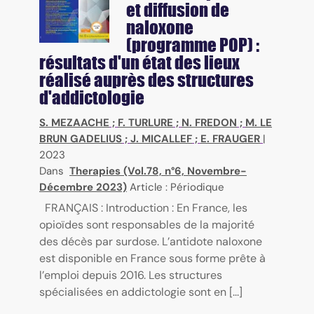
et diffusion de
naloxone
(programme POP) :
résultats d'un état des lieux
réalisé auprès des structures
d'addictologie
S. MEZAACHE
;
F. TURLURE
;
N. FREDON
;
M. LE
BRUN GADELIUS
;
J. MICALLEF
;
E. FRAUGER
|
2023
Dans
Therapies (Vol.78, n°6, Novembre-
Décembre 2023)
Article : Périodique
FRANÇAIS : Introduction : En France, les
opioïdes sont responsables de la majorité
des décès par surdose. L’antidote naloxone
est disponible en France sous forme prête à
l’emploi depuis 2016. Les structures
spécialisées en addictologie sont en [...]