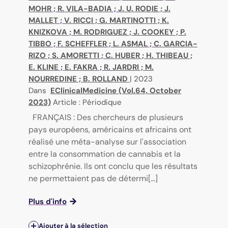
MOHR
;
R. VILA-BADIA
;
J. U. RODIE
;
J.
MALLET
;
V. RICCI
;
G. MARTINOTTI
;
K.
KNIZKOVA
;
M. RODRIGUEZ
;
J. COOKEY
;
P.
TIBBO
;
F. SCHEFFLER
;
L. ASMAL
;
C. GARCIA-
RIZO
;
S. AMORETTI
;
C. HUBER
;
H. THIBEAU
;
E. KLINE
;
E. FAKRA
;
R. JARDRI
;
M.
NOURREDINE
;
B. ROLLAND
|
2023
Dans
EClinicalMedicine (Vol.64, October
2023)
Article : Périodique
FRANÇAIS : Des chercheurs de plusieurs
pays européens, américains et africains ont
réalisé une méta-analyse sur l'association
entre la consommation de cannabis et la
schizophrénie. Ils ont conclu que les résultats
ne permettaient pas de détermi[...]
Plus d'info
Ajouter à la sélection