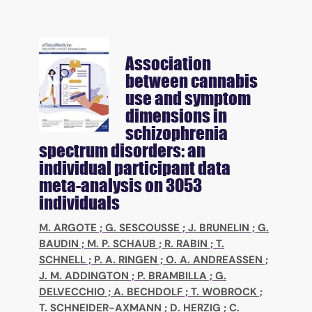
Association
between cannabis
use and symptom
dimensions in
schizophrenia
spectrum disorders: an
individual participant data
meta-analysis on 3053
individuals
M. ARGOTE
;
G. SESCOUSSE
;
J. BRUNELIN
;
G.
BAUDIN
;
M. P. SCHAUB
;
R. RABIN
;
T.
SCHNELL
;
P. A. RINGEN
;
O. A. ANDREASSEN
;
J. M. ADDINGTON
;
P. BRAMBILLA
;
G.
DELVECCHIO
;
A. BECHDOLF
;
T. WOBROCK
;
T. SCHNEIDER-AXMANN
;
D. HERZIG
;
C.