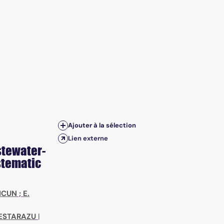
Ajouter à la sélection
Lien externe
stewater-
stematic
EICUN
;
E.
ESTARAZU
|