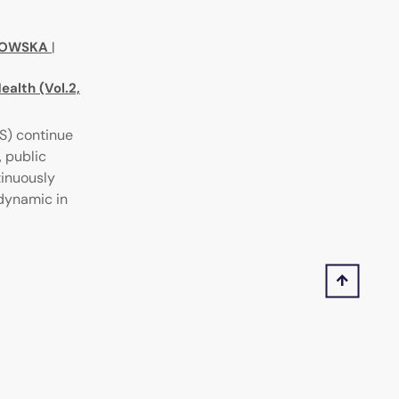
NOWSKA
|
ealth (Vol.2,
S) continue
, public
tinuously
 dynamic in