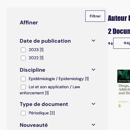
Auteur
Affiner
2 Docum
Date de publication
A
Tris disp
2023
2023
[1]
2022
2022
[1]
Discipline
Epidémiologie / Epidemiology
Epidémiologie / Epidemiology
[1]
Loi et son application / Law enforcement
Loi et son application / Law
enforcement
[1]
Type de document
Périodique
Périodique
[2]
Nouveauté