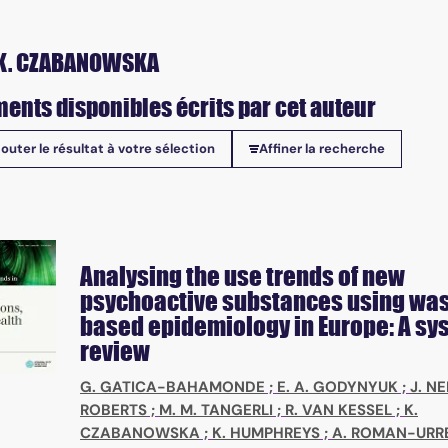
 K. CZABANOWSKA
ents disponibles écrits par cet auteur
jouter le résultat à votre sélection
Affiner la recherche
onibles
Analysing the use trends of new
psychoactive substances using wa
based epidemiology in Europe: A sy
review
G. GATICA-BAHAMONDE
;
E. A. GODYNYUK
;
J. N
ROBERTS
;
M. M. TANGERLI
;
R. VAN KESSEL
;
K.
CZABANOWSKA
;
K. HUMPHREYS
;
A. ROMAN-URR