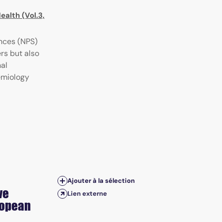
ealth (Vol.3,
nces (NPS)
rs but also
nal
emiology
Ajouter à la sélection
ve
Lien externe
ropean