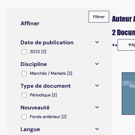
Auteur 
Affiner
2 Docum
Date de publication
A
Tris disp
2022
2022
[2]
Discipline
Marchés / Markets
Marchés / Markets
[2]
Type de document
Périodique
Périodique
[2]
Nouveauté
Fonds antérieur
Fonds antérieur
[2]
Langue