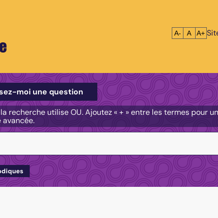
Si
Réduire le tex
Réinitialis
Agrandi
A-
A
A+
e
e
sez-moi une question
, la recherche utilise OU. Ajoutez « + » entre les termes pour 
e avancée.
odiques