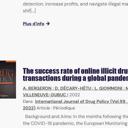
detection, increase profits, and navigate illegal ma
shif[...]
Plus d'info
The success rate of online illicit dr
transactions during a global pande
A. BERGERON
;
D. DÉCARY-HÉTU
;
L. GIOMMONI
;
M
VILLENEUVE-DUBUC
|
2022
Dans
International Journal of Drug Policy (Vol.99
2022)
Article : Périodique
Background and Aims: In the months following th
the COVID-19 pandemic, the European Monitoring 