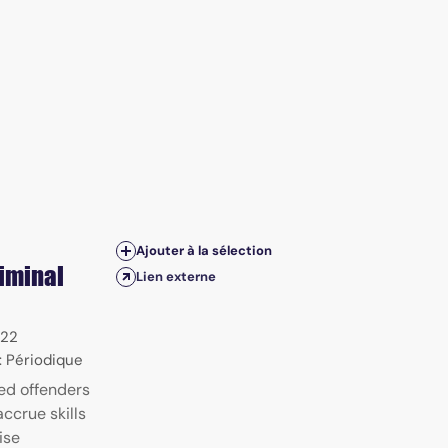
Ajouter à la sélection
riminal
Lien externe
22
 : Périodique
ed offenders
ccrue skills
ise