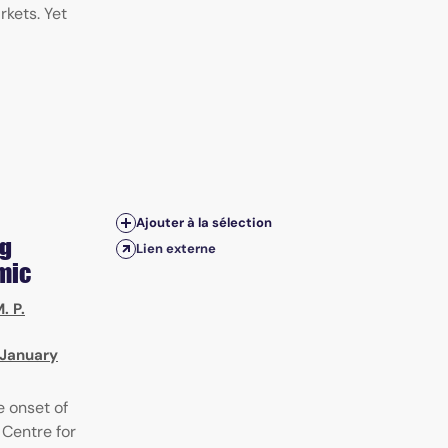
rkets. Yet
Ajouter à la sélection
ug
Lien externe
mic
. P.
, January
e onset of
Centre for