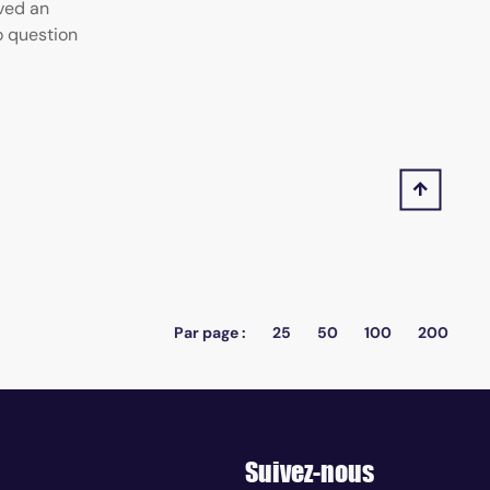
ved an
o question
Par page :
25
50
100
200
Suivez-nous