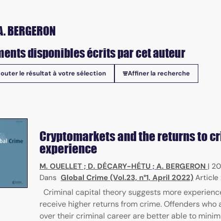
A. BERGERON
ents disponibles écrits par cet auteur
jouter le résultat à votre sélection
Affiner la recherche
onibles
Cryptomarkets and the returns to c
experience
M. OUELLET
;
D. DÉCARY-HÉTU
;
A. BERGERON
|
20
Dans
Global Crime (Vol.23, n°1, April 2022)
Article
Criminal capital theory suggests more experienc
receive higher returns from crime. Offenders who a
over their criminal career are better able to minim