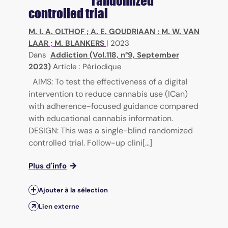
randomized
controlled trial
M. I. A. OLTHOF
;
A. E. GOUDRIAAN
;
M. W. VAN
LAAR
;
M. BLANKERS
|
2023
Dans
Addiction (Vol.118, n°9, September
2023)
Article : Périodique
AIMS: To test the effectiveness of a digital
intervention to reduce cannabis use (ICan)
with adherence-focused guidance compared
with educational cannabis information.
DESIGN: This was a single-blind randomized
controlled trial. Follow-up clini[...]
Plus d'info
Ajouter à la sélection
Lien externe