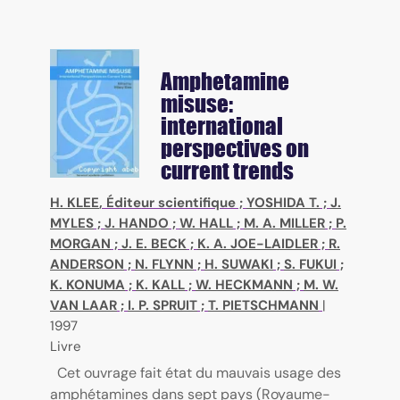
Amphetamine
misuse:
international
perspectives on
current trends
H. KLEE
, Éditeur scientifique ;
YOSHIDA T.
;
J.
MYLES
;
J. HANDO
;
W. HALL
;
M. A. MILLER
;
P.
MORGAN
;
J. E. BECK
;
K. A. JOE-LAIDLER
;
R.
ANDERSON
;
N. FLYNN
;
H. SUWAKI
;
S. FUKUI
;
K. KONUMA
;
K. KALL
;
W. HECKMANN
;
M. W.
VAN LAAR
;
I. P. SPRUIT
;
T. PIETSCHMANN
|
1997
Livre
Cet ouvrage fait état du mauvais usage des
amphétamines dans sept pays (Royaume-