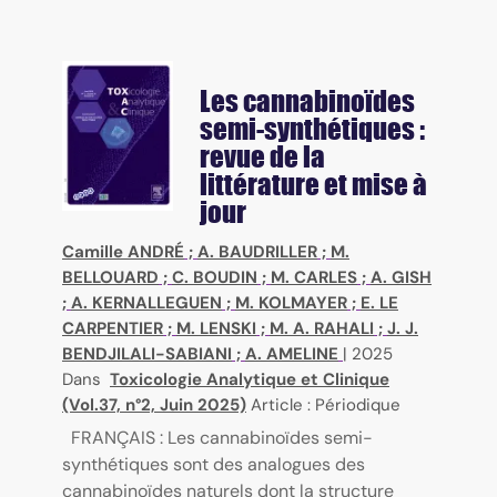
Les cannabinoïdes
semi-synthétiques :
revue de la
littérature et mise à
jour
Camille ANDRÉ
;
A. BAUDRILLER
;
M.
BELLOUARD
;
C. BOUDIN
;
M. CARLES
;
A. GISH
;
A. KERNALLEGUEN
;
M. KOLMAYER
;
E. LE
CARPENTIER
;
M. LENSKI
;
M. A. RAHALI
;
J. J.
BENDJILALI-SABIANI
;
A. AMELINE
|
2025
Dans
Toxicologie Analytique et Clinique
(Vol.37, n°2, Juin 2025)
Article : Périodique
FRANÇAIS : Les cannabinoïdes semi-
synthétiques sont des analogues des
cannabinoïdes naturels dont la structure