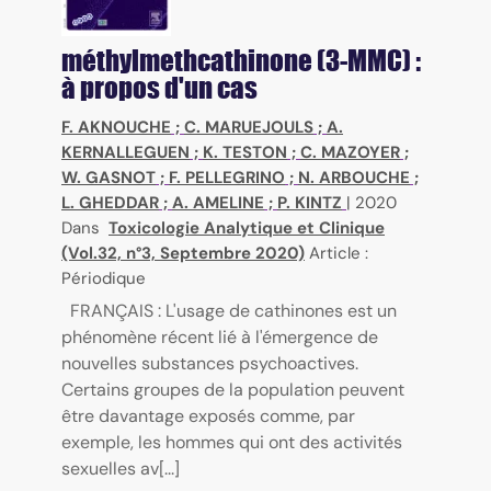
méthylmethcathinone (3-MMC) :
à propos d'un cas
F. AKNOUCHE
;
C. MARUEJOULS
;
A.
KERNALLEGUEN
;
K. TESTON
;
C. MAZOYER
;
W. GASNOT
;
F. PELLEGRINO
;
N. ARBOUCHE
;
L. GHEDDAR
;
A. AMELINE
;
P. KINTZ
|
2020
Dans
Toxicologie Analytique et Clinique
(Vol.32, n°3, Septembre 2020)
Article :
Périodique
FRANÇAIS : L'usage de cathinones est un
phénomène récent lié à l'émergence de
nouvelles substances psychoactives.
Certains groupes de la population peuvent
être davantage exposés comme, par
exemple, les hommes qui ont des activités
sexuelles av[...]