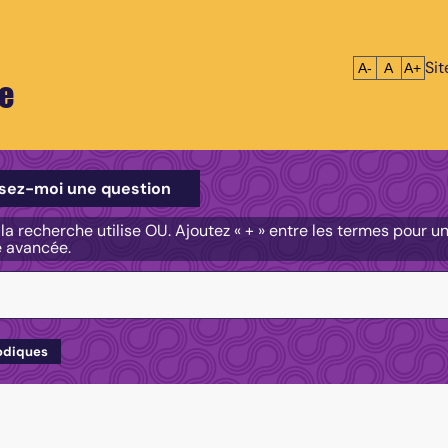
Si
Réduire le tex
Réinitialis
Agrandi
A-
A
A+
e
e
sez-moi une question
, la recherche utilise OU. Ajoutez « + » entre les termes pour 
e avancée.
odiques