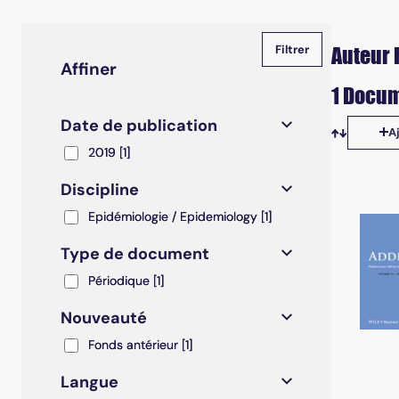
Auteur 
Affiner
1 Docum
Date de publication
A
Tris disp
2019
2019
[1]
Discipline
Epidémiologie / Epidemiology
Epidémiologie / Epidemiology
[1]
Type de document
Périodique
Périodique
[1]
Nouveauté
Fonds antérieur
Fonds antérieur
[1]
Langue