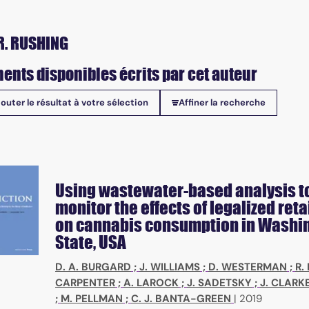
R. RUSHING
ents disponibles écrits par cet auteur
jouter le résultat à votre sélection
Affiner la recherche
onibles
Using wastewater-based analysis t
monitor the effects of legalized reta
on cannabis consumption in Washi
State, USA
D. A. BURGARD
;
J. WILLIAMS
;
D. WESTERMAN
;
R.
CARPENTER
;
A. LAROCK
;
J. SADETSKY
;
J. CLARK
;
M. PELLMAN
;
C. J. BANTA-GREEN
|
2019