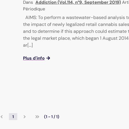
Dans
Addiction (Vol.114, n°9, September 2019)
Arti
Périodique
AIMS: To perform a wastewater-based analysis t
the impact of newly legalized retail cannabis sales
and to determine if this approach could estimate t
the legal market place, which began 1 August 2014
ar[...]
Plus d'info
1
(1 - 1 / 1)