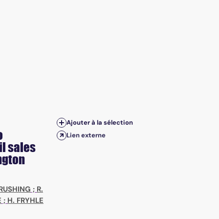
Ajouter à la sélection
o
Lien externe
il sales
ngton
 RUSHING
;
R.
E
;
H. FRYHLE