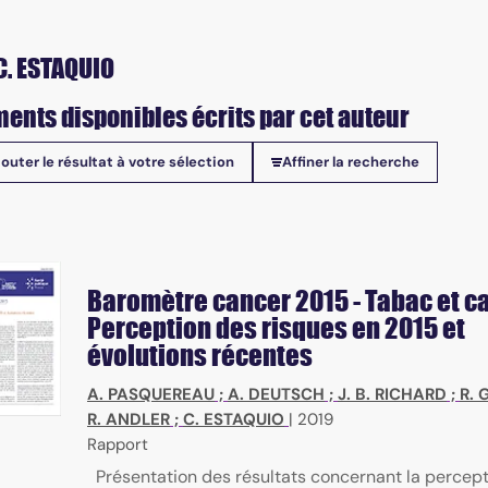
C. ESTAQUIO
ents disponibles écrits par cet auteur
jouter le résultat à votre sélection
Affiner la recherche
onibles
Baromètre cancer 2015 - Tabac et c
Perception des risques en 2015 et
évolutions récentes
A. PASQUEREAU
;
A. DEUTSCH
;
J. B. RICHARD
;
R.
R. ANDLER
;
C. ESTAQUIO
|
2019
Rapport
Présentation des résultats concernant la percep