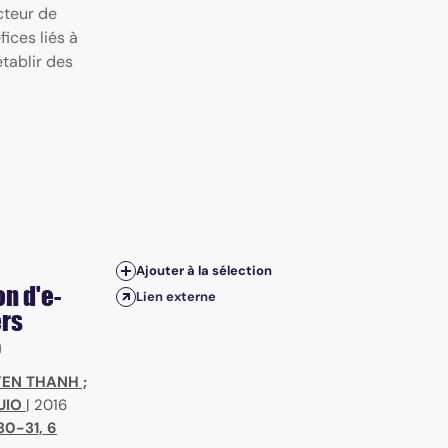
cteur de
ices liés à
tablir des
Ajouter à la sélection
n d'e-
Lien externe
ers
5
YEN THANH
;
UIO
|
2016
30-31, 6