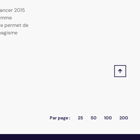
cancer 2015
ramme
le permet de
abagisme
Par page :
25
50
100
200