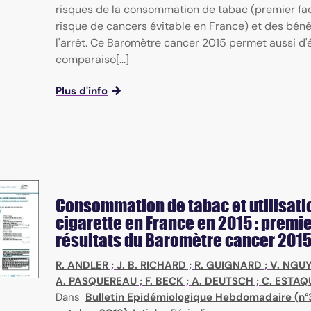
risques de la consommation de tabac (premier fa
risque de cancers évitable en France) et des bénéf
l'arrêt. Ce Baromètre cancer 2015 permet aussi d'é
comparaiso[...]
Plus d'info
Consommation de tabac et utilisatio
cigarette en France en 2015 : premi
résultats du Baromètre cancer 201
R. ANDLER
;
J. B. RICHARD
;
R. GUIGNARD
;
V. NGU
A. PASQUEREAU
;
F. BECK
;
A. DEUTSCH
;
C. ESTAQ
Dans
Bulletin Epidémiologique Hebdomadaire (n°