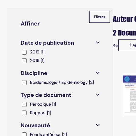
Auteur 
Affiner
2 Docum
Date de publication
A
Tris disp
2019
2019
[1]
2016
2016
[1]
Discipline
Epidémiologie / Epidemiology
Epidémiologie / Epidemiology
[2]
Type de document
Périodique
Périodique
[1]
Rapport
Rapport
[1]
Nouveauté
Fonds antérieur
Fonds antérieur
[2]