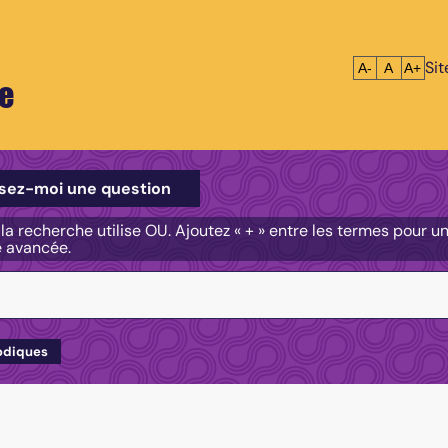
Si
Réduire le tex
Réinitialis
Agrandi
A-
A
A+
e
e
sez-moi une question
, la recherche utilise OU. Ajoutez « + » entre les termes pour 
e avancée.
odiques