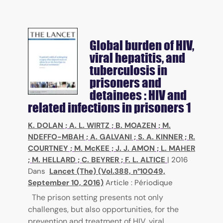
Global burden of HIV,
viral hepatitis, and
tuberculosis in
prisoners and
detainees : HIV and
related infections in prisoners 1
K. DOLAN
;
A. L. WIRTZ
;
B. MOAZEN
;
M.
NDEFFO-MBAH
;
A. GALVANI
;
S. A. KINNER
;
R.
COURTNEY
;
M. McKEE
;
J. J. AMON
;
L. MAHER
;
M. HELLARD
;
C. BEYRER
;
F. L. ALTICE
|
2016
Dans
Lancet (The) (Vol.388, n°10049,
September 10, 2016)
Article : Périodique
The prison setting presents not only
challenges, but also opportunities, for the
prevention and treatment of HIV, viral