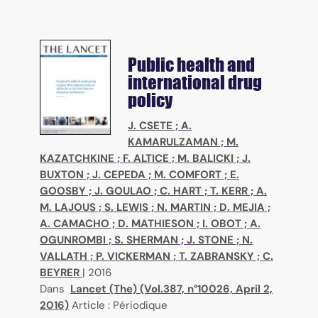
Public health and
international drug
policy
J. CSETE
;
A.
KAMARULZAMAN
;
M.
KAZATCHKINE
;
F. ALTICE
;
M. BALICKI
;
J.
BUXTON
;
J. CEPEDA
;
M. COMFORT
;
E.
GOOSBY
;
J. GOULAO
;
C. HART
;
T. KERR
;
A.
M. LAJOUS
;
S. LEWIS
;
N. MARTIN
;
D. MEJIA
;
A. CAMACHO
;
D. MATHIESON
;
I. OBOT
;
A.
OGUNROMBI
;
S. SHERMAN
;
J. STONE
;
N.
VALLATH
;
P. VICKERMAN
;
T. ZABRANSKY
;
C.
BEYRER
|
2016
Dans
Lancet (The) (Vol.387, n°10026, April 2,
2016)
Article : Périodique