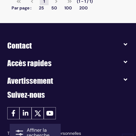
1
(1 - 1 / 1)
Par page :
25
50
100
200
Contact
Accès rapides
Avertissement
Suivez-nous
Affiner la
Traitement des données personnelles
recherche