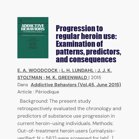
Progression to
regular heroin use:
Examination of
patterns, predictors,
and consequences
E. A. WOODCOCK
;
L. H. LUNDAHL
;
J. J. K.
STOLTMAN
;
M. K. GREENWALD
|
2015
Dans
Addictive Behaviors (Vol.45, June 2015)
Article : Périodique
Background: The present study
retrospectively evaluated the chronology and
predictors of substance use progression in
current heroin-using individuals. Methods:
Out-of-treatment heroin users (urinalysis-
verified; N = 562) were screened for lab[...]