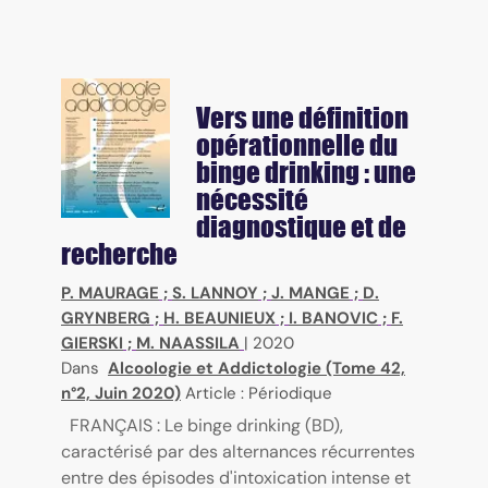
Vers une définition
opérationnelle du
binge drinking : une
nécessité
diagnostique et de
recherche
P. MAURAGE
;
S. LANNOY
;
J. MANGE
;
D.
GRYNBERG
;
H. BEAUNIEUX
;
I. BANOVIC
;
F.
GIERSKI
;
M. NAASSILA
|
2020
Dans
Alcoologie et Addictologie (Tome 42,
n°2, Juin 2020)
Article : Périodique
FRANÇAIS : Le binge drinking (BD),
caractérisé par des alternances récurrentes
entre des épisodes d'intoxication intense et