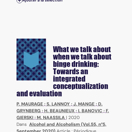
Ajouter à la sélection
What we talk about
when we talk about
binge drinking:
Towards an
integrated
conceptualization
and evaluation
P. MAURAGE
;
S. LANNOY
;
J. MANGE
;
D.
GRYNBERG
;
H. BEAUNIEUX
;
I. BANOVIC
;
F.
GIERSKI
;
M. NAASSILA
|
2020
Dans
Alcohol and Alcoholism (Vol.55, n°5,
September 2020)
Article : Périodique