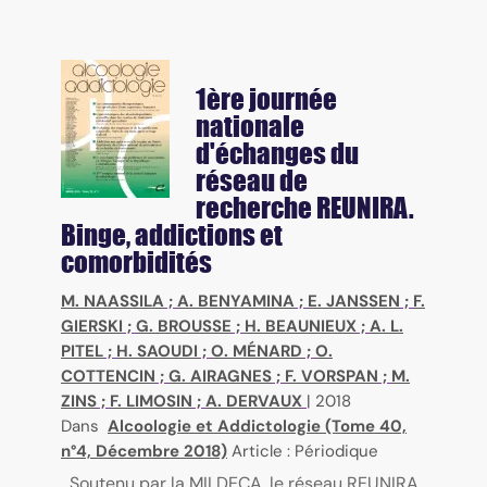
1ère journée
nationale
d'échanges du
réseau de
recherche REUNIRA.
Binge, addictions et
comorbidités
M. NAASSILA
;
A. BENYAMINA
;
E. JANSSEN
;
F.
GIERSKI
;
G. BROUSSE
;
H. BEAUNIEUX
;
A. L.
PITEL
;
H. SAOUDI
;
O. MÉNARD
;
O.
COTTENCIN
;
G. AIRAGNES
;
F. VORSPAN
;
M.
ZINS
;
F. LIMOSIN
;
A. DERVAUX
|
2018
Dans
Alcoologie et Addictologie (Tome 40,
n°4, Décembre 2018)
Article : Périodique
Soutenu par la MILDECA, le réseau REUNIRA