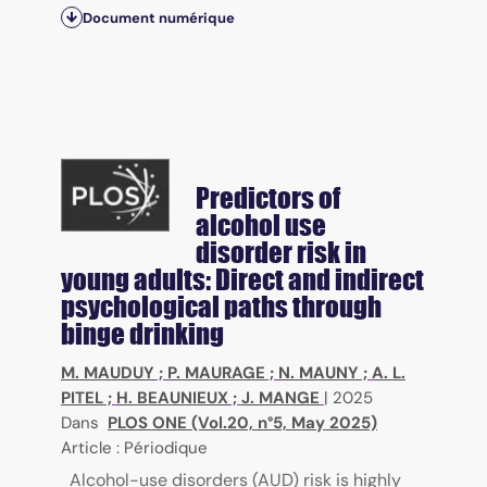
Document numérique
Predictors of
alcohol use
disorder risk in
young adults: Direct and indirect
psychological paths through
binge drinking
M. MAUDUY
;
P. MAURAGE
;
N. MAUNY
;
A. L.
PITEL
;
H. BEAUNIEUX
;
J. MANGE
|
2025
Dans
PLOS ONE (Vol.20, n°5, May 2025)
Article : Périodique
Alcohol-use disorders (AUD) risk is highly