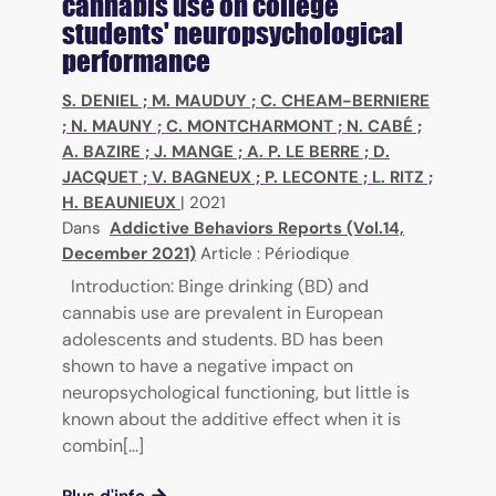
cannabis use on college
students' neuropsychological
performance
S. DENIEL
;
M. MAUDUY
;
C. CHEAM-BERNIERE
;
N. MAUNY
;
C. MONTCHARMONT
;
N. CABÉ
;
A. BAZIRE
;
J. MANGE
;
A. P. LE BERRE
;
D.
JACQUET
;
V. BAGNEUX
;
P. LECONTE
;
L. RITZ
;
H. BEAUNIEUX
|
2021
Dans
Addictive Behaviors Reports (Vol.14,
December 2021)
Article : Périodique
Introduction: Binge drinking (BD) and
cannabis use are prevalent in European
adolescents and students. BD has been
shown to have a negative impact on
neuropsychological functioning, but little is
known about the additive effect when it is
combin[...]