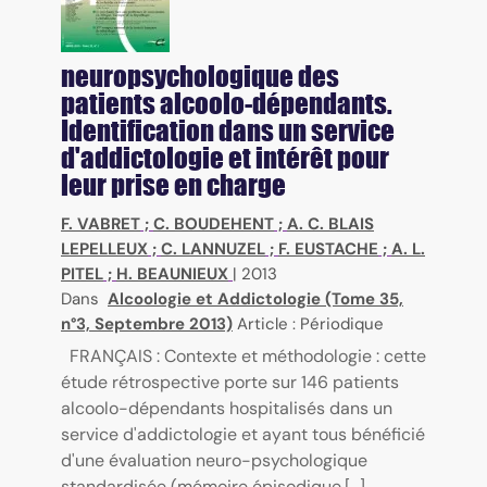
neuropsychologique des
patients alcoolo-dépendants.
Identification dans un service
d'addictologie et intérêt pour
leur prise en charge
F. VABRET
;
C. BOUDEHENT
;
A. C. BLAIS
LEPELLEUX
;
C. LANNUZEL
;
F. EUSTACHE
;
A. L.
PITEL
;
H. BEAUNIEUX
|
2013
Dans
Alcoologie et Addictologie (Tome 35,
n°3, Septembre 2013)
Article : Périodique
FRANÇAIS : Contexte et méthodologie : cette
étude rétrospective porte sur 146 patients
alcoolo-dépendants hospitalisés dans un
service d'addictologie et ayant tous bénéficié
d'une évaluation neuro-psychologique
standardisée (mémoire épisodique,[...]