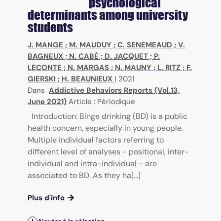
psychological
determinants among university
students
J. MANGE
;
M. MAUDUY
;
C. SENEMEAUD
;
V.
BAGNEUX
;
N. CABÉ
;
D. JACQUET
;
P.
LECONTE
;
N. MARGAS
;
N. MAUNY
;
L. RITZ
;
F.
GIERSKI
;
H. BEAUNIEUX
|
2021
Dans
Addictive Behaviors Reports (Vol.13,
June 2021)
Article : Périodique
Introduction: Binge drinking (BD) is a public
health concern, especially in young people.
Multiple individual factors referring to
different level of analyses - positional, inter-
individual and intra-individual - are
associated to BD. As they ha[...]
Plus d'info