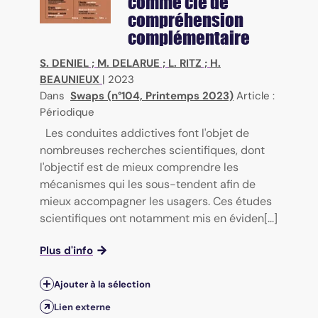
comme clé de
compréhension
complémentaire
S. DENIEL
;
M. DELARUE
;
L. RITZ
;
H.
BEAUNIEUX
|
2023
Dans
Swaps (n°104, Printemps 2023)
Article :
Périodique
Les conduites addictives font l'objet de
nombreuses recherches scientifiques, dont
l'objectif est de mieux comprendre les
mécanismes qui les sous-tendent afin de
mieux accompagner les usagers. Ces études
scientifiques ont notamment mis en éviden[...]
Plus d'info
Ajouter à la sélection
Lien externe