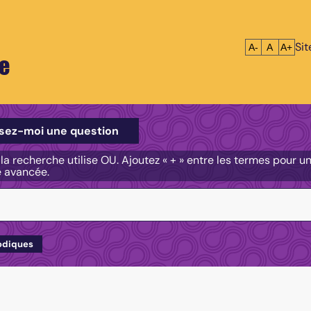
Si
Réduire le tex
Réinitialis
Agrandi
A-
A
A+
e
e
sez-moi une question
, la recherche utilise OU. Ajoutez « + » entre les termes pour 
e avancée.
odiques