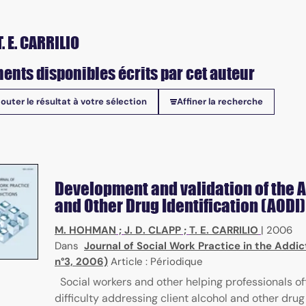
. E. CARRILIO
ents disponibles écrits par cet auteur
jouter le résultat à votre sélection
Affiner la recherche
onibles
ubstances, action mode, screening methods
Development and validation of the 
and Other Drug Identification (AODI)
M. HOHMAN
;
J. D. CLAPP
;
T. E. CARRILIO
|
2006
Dans
Journal of Social Work Practice in the Addict
n°3, 2006)
Article : Périodique
Social workers and other helping professionals o
difficulty addressing client alcohol and other drug