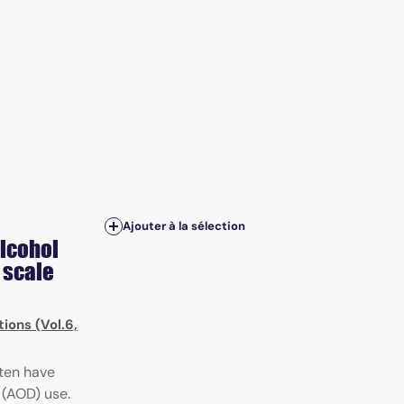
Ajouter à la sélection
Alcohol
 scale
ions (Vol.6,
ften have
 (AOD) use.