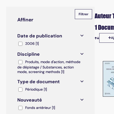
Auteur T
Affiner
1 Docum
Date de publication
A
Tris disp
2006
2006
[1]
Discipline
Produits, mode d'action, méthode de dépistage / S
Produits, mode d'action, méthode
de dépistage / Substances, action
mode, screening methods
[1]
Type de document
Périodique
Périodique
[1]
Nouveauté
Fonds antérieur
Fonds antérieur
[1]