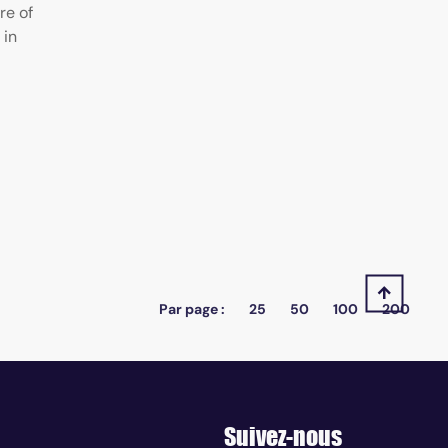
re of
 in
Par page :
25
50
100
200
Suivez-nous