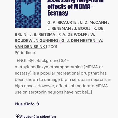
effects of MDMA -
Ecstasy
G. A. RICAURTE
;
U. D. McCANN
;
L. RENEMAN
;
J. BOOIJ
;
K. DE
BRUIN
;
J. B. REITSMA
;
F. A. DE WOLFF
;
W.
BOUDEWIJN GUNNING
;
G. J. DEN HEETEN
;
W.
VAN DEN BRINK
|
2001
Périodique
ENGLISH : Background 3,4-
methylenedioxymethamphetamine (MDMA or
ecstasy) is a popular recreational drug that has
been shown to damage brain serotonin neurons in
high doses. However, effects of moderate MDMA
use on serotonin neurons have not be[...]
Plus d'info
Ajouter à la sélection