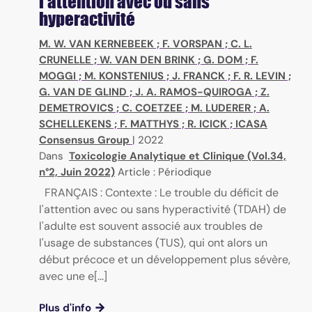
l'attention avec ou sans
hyperactivité
M. W. VAN KERNEBEEK
;
F. VORSPAN
;
C. L.
CRUNELLE
;
W. VAN DEN BRINK
;
G. DOM
;
F.
MOGGI
;
M. KONSTENIUS
;
J. FRANCK
;
F. R. LEVIN
;
G. VAN DE GLIND
;
J. A. RAMOS-QUIROGA
;
Z.
DEMETROVICS
;
C. COETZEE
;
M. LUDERER
;
A.
SCHELLEKENS
;
F. MATTHYS
;
R. ICICK
;
ICASA
Consensus Group
|
2022
Dans
Toxicologie Analytique et Clinique (Vol.34,
n°2, Juin 2022)
Article : Périodique
FRANÇAIS : Contexte : Le trouble du déficit de
l'attention avec ou sans hyperactivité (TDAH) de
l'adulte est souvent associé aux troubles de
l'usage de substances (TUS), qui ont alors un
début précoce et un développement plus sévère,
avec une e[...]
Plus d'info