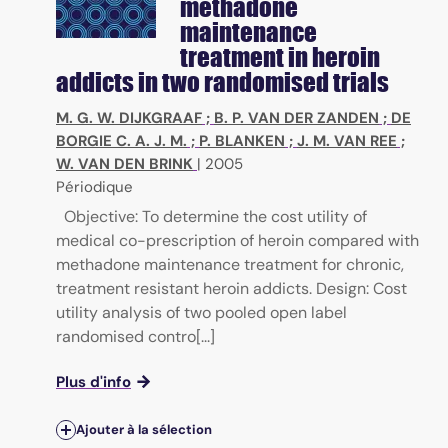
methadone
maintenance
treatment in heroin
addicts in two randomised trials
M. G. W. DIJKGRAAF
;
B. P. VAN DER ZANDEN
;
DE
BORGIE C. A. J. M.
;
P. BLANKEN
;
J. M. VAN REE
;
W. VAN DEN BRINK
|
2005
Périodique
Objective: To determine the cost utility of
medical co-prescription of heroin compared with
methadone maintenance treatment for chronic,
treatment resistant heroin addicts. Design: Cost
utility analysis of two pooled open label
randomised contro[...]
Plus d'info
Ajouter à la sélection