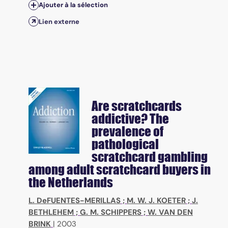
Ajouter à la sélection
Lien externe
Are scratchcards
addictive? The
prevalence of
pathological
scratchcard gambling
among adult scratchcard buyers in
the Netherlands
L. DeFUENTES-MERILLAS
;
M. W. J. KOETER
;
J.
BETHLEHEM
;
G. M. SCHIPPERS
;
W. VAN DEN
BRINK
|
2003