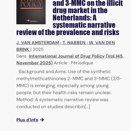
and 3-MMC on the illicit
drug market in the
Netherlands: A
systematic narrative
review of the prevalence and risks
J. VAN AMSTERDAM
;
T. NABBEN
;
W. VAN DEN
BRINK
|
2025
Dans
International Journal of Drug Policy (Vol.145,
November 2025)
Article : Périodique
Background and Aims: Use of the synthetic
methylmethcathinones 2-MMC and 3-MMC (2/3-
MMC) is emerging, especially among young
people, but their health risks remain unclear.
Method: A systematic narrative review was
conducted on studies describin[...]
Plus d'info