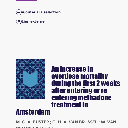
Ajouter à la sélection
Lien externe
An increase in
overdose mortality
during the first 2 weeks
after entering or re-
entering methadone
treatment in
Amsterdam
M. C. A. BUSTER
;
G. H. A. VAN BRUSSEL
;
W. VAN