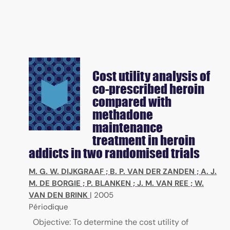
Cost utility analysis of
co-prescribed heroin
compared with
methadone
maintenance
treatment in heroin
addicts in two randomised trials
M. G. W. DIJKGRAAF
;
B. P. VAN DER ZANDEN
;
A. J.
M. DE BORGIE
;
P. BLANKEN
;
J. M. VAN REE
;
W.
VAN DEN BRINK
|
2005
Périodique
Objective: To determine the cost utility of