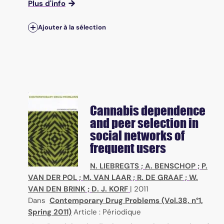
Plus d'info
Ajouter à la sélection
Cannabis dependence
and peer selection in
social networks of
frequent users
N. LIEBREGTS
;
A. BENSCHOP
;
P.
VAN DER POL
;
M. VAN LAAR
;
R. DE GRAAF
;
W.
VAN DEN BRINK
;
D. J. KORF
|
2011
Dans
Contemporary Drug Problems (Vol.38, n°1,
Spring 2011)
Article : Périodique