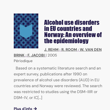
Alcohol use disorders
in EU countries and
Norway: An overview of
the epidemiology
J. REHM
;
R. ROOM
;
W. VAN DEN
BRINK
;
F. JACOBI
|
2005
Périodique
Based on a systematic literature search and an
expert survey, publications after 1990 on
prevalence of alcohol use disorders (AUD) in EU
countries and Norway were reviewed. The search
was restricted to studies using the DSM-IIIR or
DSM-IV, or IC[...]
Plus d'info