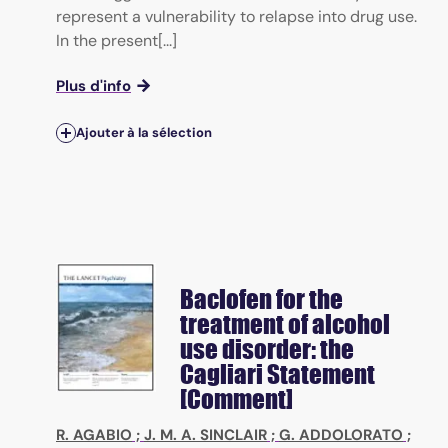
represent a vulnerability to relapse into drug use.
In the present[...]
Plus d'info
Ajouter à la sélection
Baclofen for the
treatment of alcohol
use disorder: the
Cagliari Statement
[Comment]
R. AGABIO
;
J. M. A. SINCLAIR
;
G. ADDOLORATO
;