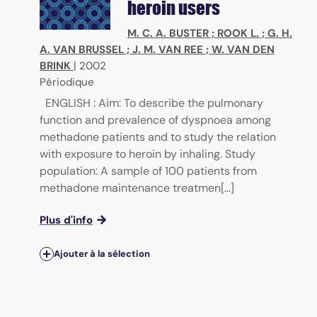
heroin users
M. C. A. BUSTER
;
ROOK L.
;
G. H.
A. VAN BRUSSEL
;
J. M. VAN REE
;
W. VAN DEN
BRINK
|
2002
Périodique
ENGLISH : Aim: To describe the pulmonary
function and prevalence of dyspnoea among
methadone patients and to study the relation
with exposure to heroin by inhaling. Study
population: A sample of 100 patients from
methadone maintenance treatmen[...]
Plus d'info
Ajouter à la sélection