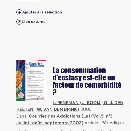
Ajouter à la sélection
Lien externe
La consommation
d'ecstasy est-elle un
facteur de comorbidité
?
L. RENEMAN
;
J. BOOIJ
;
G. J. DEN
HEETEN
;
W. VAN DEN BRINK
|
2003
Dans
Courrier des Addictions (Le) (Vol.5, n°3,
Juillet-août-septembre 2003)
Article : Périodique