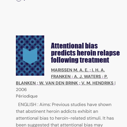
Attentional bias
predicts heroin relapse
following treatment
MARISSEN M. A. E.
;
I. H. A.
FRANKEN
;
A. J. WATERS
;
P.
BLANKEN
;
W. VAN DEN BRINK
;
V. M. HENDRIKS
|
2006
Périodique
ENGLISH : Aims: Previous studies have shown
that abstinent heroin addicts exhibit an
attentional bias to heroin-related stimuli. It has
been suggested that attentional bias may