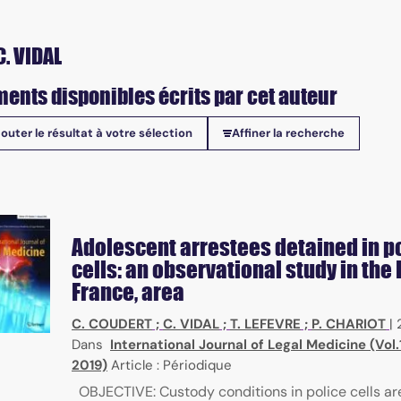
C. VIDAL
ents disponibles écrits par cet auteur
jouter le résultat à votre sélection
Affiner la recherche
onibles
Adolescent arrestees detained in p
cells: an observational study in the 
France, area
C. COUDERT
;
C. VIDAL
;
T. LEFEVRE
;
P. CHARIOT
|
Dans
International Journal of Legal Medicine (Vol.1
2019)
Article : Périodique
OBJECTIVE: Custody conditions in police cells ar