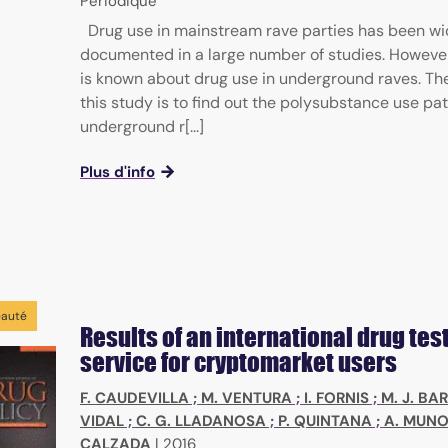
Périodique
Drug use in mainstream rave parties has been wi
documented in a large number of studies. Howeve
is known about drug use in underground raves. Th
this study is to find out the polysubstance use pat
underground r[...]
Plus d'info
auté
Results of an international drug tes
service for cryptomarket users
F. CAUDEVILLA
;
M. VENTURA
;
I. FORNIS
;
M. J. BA
VIDAL
;
C. G. LLADANOSA
;
P. QUINTANA
;
A. MUN
CALZADA
|
2016