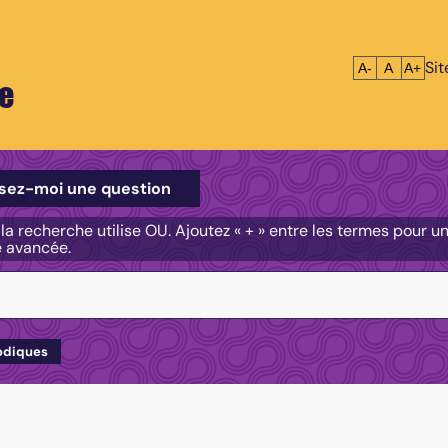
Si
Réduire le tex
Réinitialis
Agrandi
A-
A
A+
e
e
sez-moi une question
, la recherche utilise OU. Ajoutez « + » entre les termes pour 
e avancée.
odiques