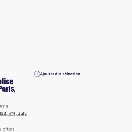
Ajouter à la sélection
olice
Paris,
2019
33, n°4, July
e often