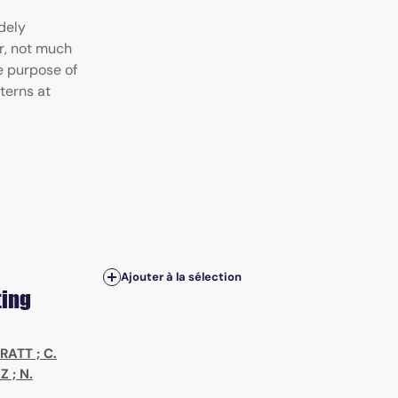
dely
r, not much
e purpose of
terns at
Ajouter à la sélection
ting
RRATT
;
C.
OZ
;
N.