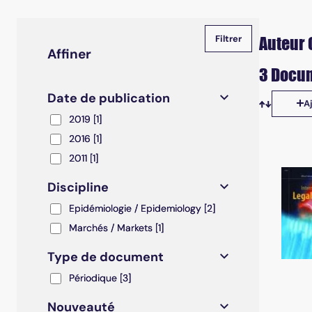
Auteur 
Affiner
3 Docum
Date de publication
A
Tris disp
2019
2019
[1]
2016
2016
[1]
2011
2011
[1]
Discipline
Epidémiologie / Epidemiology
Epidémiologie / Epidemiology
[2]
Marchés / Markets
Marchés / Markets
[1]
Type de document
Périodique
Périodique
[3]
Nouveauté