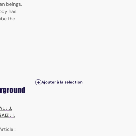
an beings.
tody has
ibe the
Ajouter à la sélection
erground
DAL
;
J.
SAIZ
;
I.
Article :