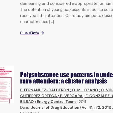
demeaning and considered inappropriate for hum
The detention of young adolescents in police cus
received little attention. Our study aimed to descr
characteristics [...]
Plus d'info
Polysubstance use patterns in und
rave attenders: a cluster analysis
F. FERNANDEZ-CALDERON
;
O. M. LOZANO
;
C. VI
GUTIERREZ ORTEGA
;
E. VERGARA
;
F. GONZALEZ-
BILBAO
;
Energy Control Team
|
2011
Dans
Journal of Drug Education (Vol.41, n°2, 2011)