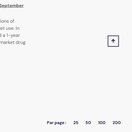
, September
ions of
et use. In
 a 1-year
tomarket drug
Par page :
25
50
100
200