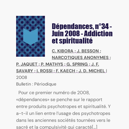
Dépendances
, n°34 -
Juin 2008 - Addiction
et spiritualité
C. KIBORA
;
J. BESSON
;
NARCOTIQUES ANONYMES
;
P. JAQUET
;
P. MATHYS
;
G. SPRING
;
J. F.
SAVARY
;
I. ROSSI
;
F. KAECH
;
J. D. MICHEL
|
2008
Bulletin : Périodique
Pour ce premier numéro de 2008,
«dépendances» se penche sur le rapport
entre produits psychotropes et spiritualité. Y
a-t-il un lien entre l’usage des psychotropes
dans les anciennes sociétés tournées vers le
sacré et la compulsivité qui caracté[...]