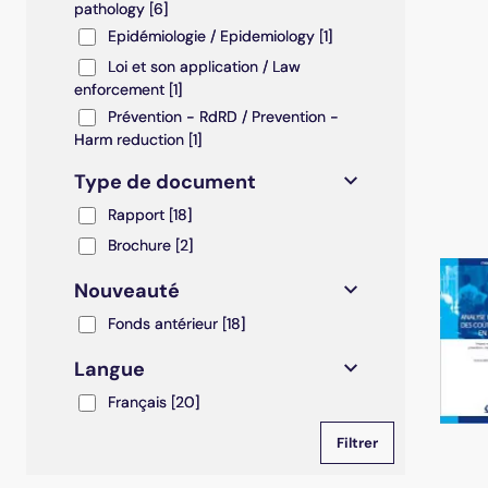
pathology
[6]
Epidémiologie / Epidemiology
Epidémiologie / Epidemiology
[1]
Loi et son application / Law enforcement
Loi et son application / Law
enforcement
[1]
Prévention - RdRD / Prevention - Harm reduction
Prévention - RdRD / Prevention -
Harm reduction
[1]
Type de document
Rapport
Rapport
[18]
Brochure
Brochure
[2]
Nouveauté
Fonds antérieur
Fonds antérieur
[18]
Langue
Français
Français
[20]