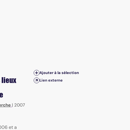
Ajouter à la sélection
 lieux
Lien externe
e
erche
|
2007
006 et a