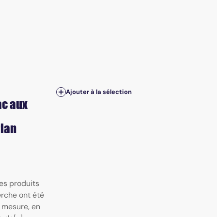
Ajouter à la sélection
ac aux
Plan
es produits
erche ont été
la mesure, en