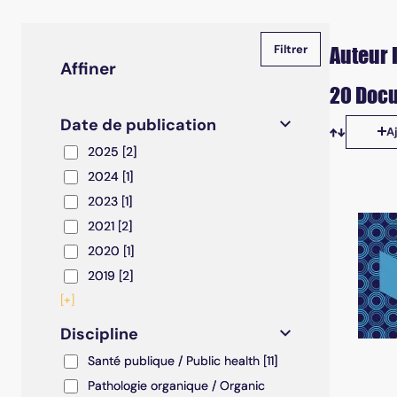
Auteur 
Affiner
20 Docu
Date de publication
A
Tris disp
2025
2025
[2]
2024
2024
[1]
2023
2023
[1]
2021
2021
[2]
2020
2020
[1]
2019
2019
[2]
[+]
Discipline
Santé publique / Public health
Santé publique / Public health
[11]
Pathologie organique / Organic pathology
Pathologie organique / Organic