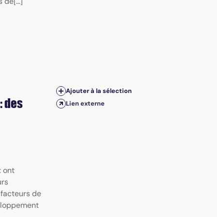
de[...]
Ajouter à la sélection
: des
Lien externe
 ont
urs
 facteurs de
veloppement