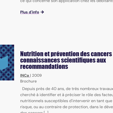
ce qui concerne son application chez les débitants 
Plus d'info
Nutrition et prévention des cancers 
connaissances scientifiques aux
recommandations
INCa
|
2009
Brochure
Depuis près de 40 ans, de très nombreux travaux
cherché à identifier et à préciser le rôle des facte
nutritionnels susceptibles d'intervenir en tant que
risque, ou au contraire de protection, dans le dé
des cancers.[...]