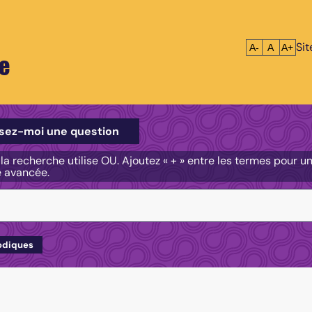
Si
Réduire le tex
Réinitialis
Agrandi
A-
A
A+
e
e
sez-moi une question
, la recherche utilise OU. Ajoutez « + » entre les termes pour 
e avancée.
odiques