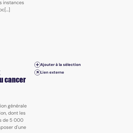
es instances
[...]
Ajouter à la sélection
t
Lien externe
u cancer
ion générale
on, dont les
ès de 5 000
sposer d'une