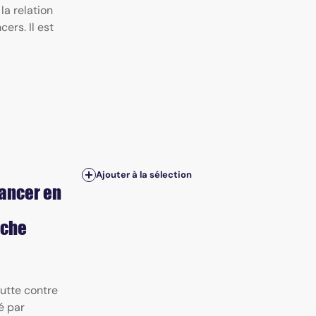
la relation
ers. Il est
Ajouter à la sélection
ancer en
rche
lutte contre
é par