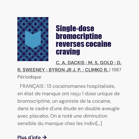
Single-dose
bromocriptine
reverses cocaine
craving
C. A. DACKIS
;
M. S. GOLD
;
D.
R. SWEENEY
;
BYRON JR J. P.
;
CLIMKO R.
|
1987
Périodique
FRANÇAIS : 13 cocaïnomanes hospitalisés,
en état de manque ont reçu 1 dose unique de
bromocriptine, un agoniste de la cocaïne,
dans le cadre d'une étude en double aveugle
avec placebo. On a noté une diminution
sensible du manque chez les indivi[...]
Plus d'info